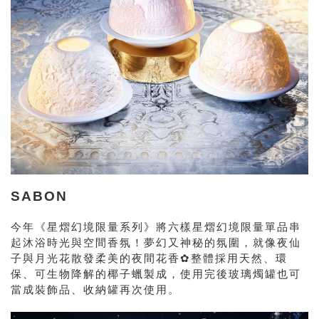
SABON
今年《星熠幻境限量系列》將六樣星熠幻境限量單品串
起沐浴時光與空間香氛！夢幻又神秘的氛圍，就像夜仙
子與月光花散發柔美的夜間花香✿整體採用天然、環
保、可生物降解的椰子蠟製成，使用完後玻璃燭罐也可
當成裝飾品、收納罐再次使用。