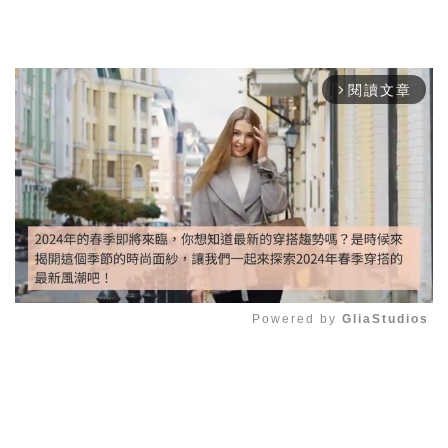
閱讀文章
arrow_forward_ios
Powered by 
GliaStudios
Mute