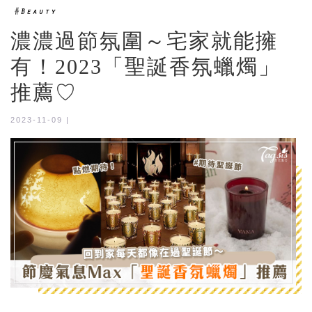
濃濃過節氛圍～宅家就能擁
有！2023「聖誕香氛蠟燭」
推薦♡
2023-11-09 |