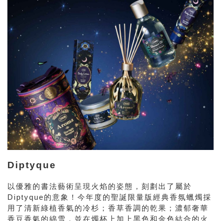
Diptyque
以優雅的書法藝術呈現火焰的姿態，刻劃出了屬於
Diptyque的意象！
今年度的聖誕限量版經典香氛蠟燭採
用了清新綠植香氣的冷杉；香草香調的乾果；濃郁奢華
香豆香氣的綿雪，並在燭杯上加上黑色和金色結合的火