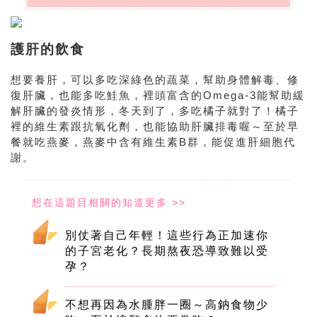
護肝的飲食
想要養肝，可以多吃深綠色的蔬菜，幫助身體解毒、修
復肝臟，也能多吃鮭魚，裡頭富含的Omega-3能幫助緩
解肝臟的發炎情形，冬天到了，多吃橘子就對了！橘子
裡的維生素跟抗氧化劑，也能協助肝臟排毒喔～至於早
餐就吃燕麥，燕麥中含有維生素B群，能促進肝細胞代
謝。
別仗著自己年輕！這些行為正加速你
的子宮老化？長期熬夜恐導致難以受
孕？
不想再因為水腫胖一圈～高鈉食物少