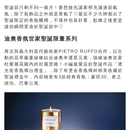
聖誕節只剩不到一個月！要想搶先讓家裡充滿過節氣
氛，除了裝飾品之外就是香氣了♡最近不少大牌都出了
聖誕限定的香氛蠟燭，不僅外包裝好看，點燃之後更是
讓你瞬間置身於聖誕節中♡
迪奧香氛世家聖誕限量系列
再次與義大利當代藝術家PIETRO RUFFO合作，以生
動的花草藤蔓線條結合迪奧幸運星元素，描繪迪奧皇家
杜樂麗花園內的壯麗景緻！小編最愛這款聖誕作品「透
光瓷香氛燭台禮盒」，除了有燙金香氛燭杯精美收藏於
聖誕禮盒中，內容物更有3款經典香氛：蒙田30、夜之
琥珀、巴黎公寓。