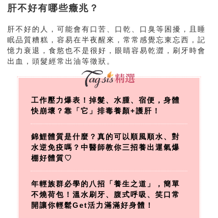
肝不好有哪些癥兆？
肝不好的人，可能會有口苦、口乾、口臭等困擾，且睡
眠品質糟糕，容易在半夜醒來，常常感覺忘東忘西，記
憶力衰退，食慾也不是很好，眼睛容易乾澀，刷牙時會
出血，頭髮經常出油等徵狀。
工作壓力爆表！掉髮、水腫、宿便，身體
快崩壞？靠「它」排毒養顏+護肝！
錦鯉體質是什麼？真的可以順風順水、對
水逆免疫嗎？中醫師教你三招養出運氣爆
棚好體質♡
年輕族群必學的八招「養生之道」，簡單
不燒荷包！溫水刷牙、腹式呼吸、笑口常
開讓你輕鬆Get活力滿滿好身體！