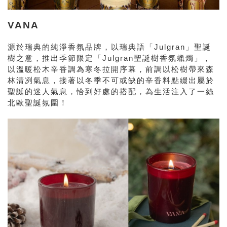
VANA
源於瑞典的純淨香氛品牌，以瑞典語「Julgran」聖誕
樹之意，推出季節限定「Julgran聖誕樹香氛蠟燭」，
以溫暖松木辛香調為寒冬拉開序幕，前調以松樹帶來森
林清冽氣息，接著以冬季不可或缺的辛香料點綴出屬於
聖誕的迷人氣息，恰到好處的搭配，為生活注入了一絲
北歐聖誕氛圍！