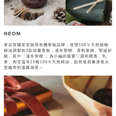
NEOM
來自英國皇室御用有機香氛品牌，使用100％天然植物
精油調製的3款節慶香氛：凜冬聖檀、香料萊姆、聖誕祈
願。其中「
凜冬聖檀 」為小編的最愛♡
調和檀香、乳
香、肉荳蔻等15種100％天然精油，點然後就像身柴火
壁爐旁的溫暖感受～