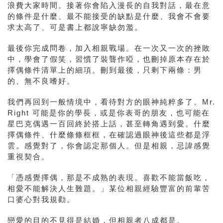
浪費大家時間。接著你會陷入漫長的自我對話，最在意
的條件是什麼、最不能接受的缺點是什麼、我會不會要
求太高了、可是書上都說寧缺勿濫。
最後你完成問卷，加入相親戰場。在一次又一次的挫敗
中，學會了假笑，習慣了裝聾作啞，也刪掉原本存在於
擇偶條件清單上的細項。刪到最後，只剩下兩條：男
的、無不良嗜好。
我們再回到一般情境中，看待對方的眼神純粹多了。Mr.
Right 可能是你的學長，或是你表哥的朋友，也可能在
星巴克偶遇一百回終於搭上話，甚至轉角遇到愛。什麼
擇偶條件、什麼條條框框，在確認過眼神後這些都是浮
雲。感覺對了，你會認定那個人。但是相親，忌諱感覺
重視契合。
「憑感覺擇偶，那是不成熟的表現。喜歡不能當飯吃，
相愛不能解決人生難題。」某位相親經驗豐富的前輩苦
口婆心對我規勸。
戀愛的目的不見得是結婚，但相親者八成都是。