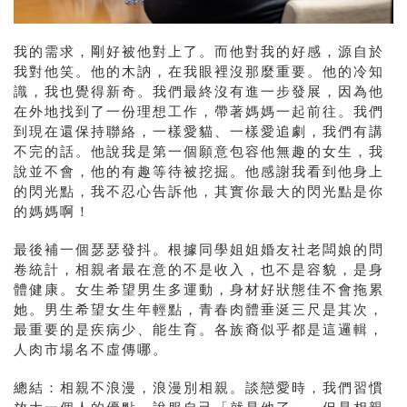
我的需求，剛好被他對上了。而他對我的好感，源自於
我對他笑。他的木訥，在我眼裡沒那麼重要。他的冷知
識，我也覺得新奇。我們最終沒有進一步發展，因為他
在外地找到了一份理想工作，帶著媽媽一起前往。我們
到現在還保持聯絡，一樣愛貓、一樣愛追劇，我們有講
不完的話。他說我是第一個願意包容他無趣的女生，我
說並不會，他的有趣等待被挖掘。他感謝我看到他身上
的閃光點，我不忍心告訴他，其實你最大的閃光點是你
的媽媽啊！
最後補一個瑟瑟發抖。根據同學姐姐婚友社老闆娘的問
卷統計，相親者最在意的不是收入，也不是容貌，是身
體健康。女生希望男生多運動，身材好狀態佳不會拖累
她。男生希望女生年輕點，青春肉體垂涎三尺是其次，
最重要的是疾病少、能生育。各族裔似乎都是這邏輯，
人肉市場名不虛傳哪。
總結：相親不浪漫，浪漫別相親。談戀愛時，我們習慣