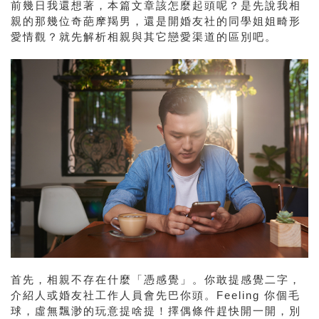
前幾日我還想著，本篇文章該怎麼起頭呢？是先說我相
親的那幾位奇葩摩羯男，還是開婚友社的同學姐姐畸形
愛情觀？就先解析相親與其它戀愛渠道的區別吧。
首先，相親不存在什麼「憑感覺」。你敢提感覺二字，
介紹人或婚友社工作人員會先巴你頭。Feeling 你個毛
球，虛無飄渺的玩意提啥提！擇偶條件趕快開一開，別