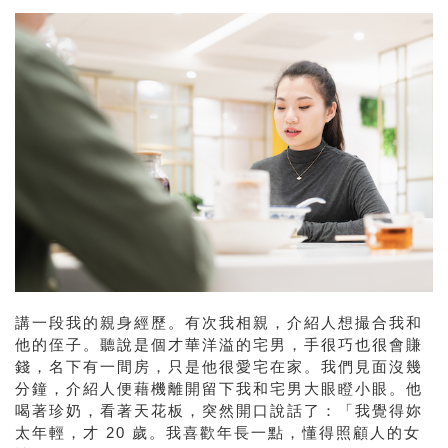
講一段我的親身經歷。有次我相親，介紹人想撮合我和
他的侄子。聽說是個才華洋溢的宅男，手很巧也很會賺
錢，名下有一間房，只是他很愛宅在家。我們見面沒幾
分鐘，介紹人便藉機離開留下我和宅男大眼瞪小眼。他
喝著珍奶，看著天花板，突然開口說話了：「我覺得妳
太年輕，才 20 歲。我喜歡年長一點，懂得照顧人的女