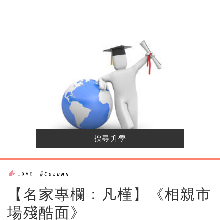
【名家專欄：凡槿】《相親市
場殘酷面》