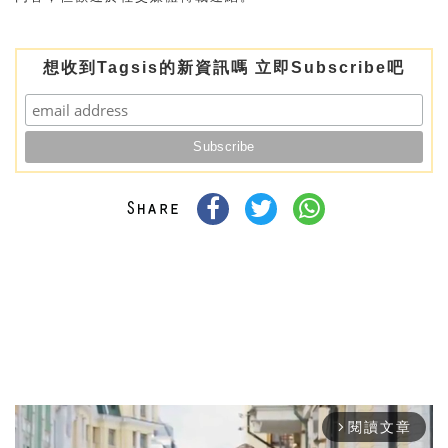
想收到Tagsis的新資訊嗎 立即Subscribe吧
閱讀文章
arrow_forward_ios