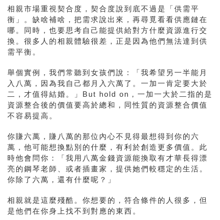
相親市場重視契合度，契合度說到底不過是「供需平
衡」。缺啥補啥，把需求說出來，再尋覓看看供應鏈在
哪。同時，也要思考自己能提供給對方什麼資源進行交
換。很多人的相親體驗很差，正是因為他們無法達到供
需平衡。
舉個實例，我們常聽到女孩們說：「我希望另一半能月
入八萬，因為我自己都月入六萬了。一加一肯定要大於
二，才值得結婚。」But hold on，一加一大於二指的是
資源整合後的價值要高於總和，同性質的資源整合價值
不容易提高。
你賺六萬，賺八萬的那位內心不見得最想得到你的六
萬，他可能想換點別的什麼，有利於創造更多價值。此
時他會問你：「我用八萬金錢資源能換取有才華長得漂
亮的鋼琴老師、或者插畫家，提供她們較穩定的生活。
你除了六萬，還有什麼呢？」
相親就是這麼殘酷。你想要的，符合條件的人很多，但
是他們在你身上找不到對應的東西。