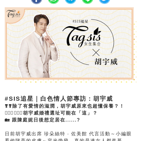
#SIS追星｜白色情人節專訪：胡宇威
❣️❣️除了有愛情的滋潤，胡宇威原來也超懂保養？！
🤵🏻‍♀️👰🏻‍♀️胡宇威婚禮選址可能在「這」？
🏡 跟陳庭妮日後想定居在......?
日前胡宇威出席
珍朵絲特 ‧ 佐美館
代言活動～小編眼
看他啵亮的皮膚～容光煥發，真的是連女人都羨慕