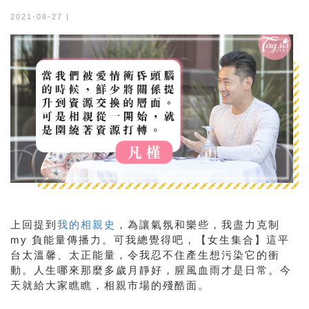
2021-08-27 |
上回提到
我的相親史
，為讓氣氛和樂些，我盡力克制
my 負能量傳播力。可我總覺得吧，【女生集合】這平
台太溫馨、太正能量，令我忍不住產生想污染它的衝
動。人生哪來那麼多歲月靜好，腥風血雨才是日常。今
天就給大家瞧瞧，相親市場的殘酷面。