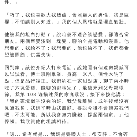
性。」
「巧了，我也喜歡大我幾歲，會照顧人的男性。我是巨
嬰，不怕讓別人知道。」我的個人風格就是理直氣壯。
他被我的坦白打動了，說咱倆不適合談戀愛，卻適合當
朋友。兩個巨嬰湊到一塊兒，聊的全是電動和漫畫。他
想要的，我給不了；我想要的，他也給不了。我們都希
望被照顧，供需失衡。
回到家，該位介紹人打來電話，說她還有個遠房親戚可
以試試看。博士班剛畢業、身高一米八、個性木訥了
點，但是品行端正。我們約在一家甜點店，聊了兩小時
吃了六塊蛋糕。能聊的都聊完了，最後來到父母親環
節。我第 108 遍描述我的家庭狀況，接下來換他講：
「我的家境似乎沒妳的好。我父母離異，成年後就沒有
見過我爸，我媽平時由我照顧。要說今後不會拖累我們
吧，不太可能。所以我會努力賺錢，撐起兩個家。」他
停頓。我欣賞他的坦誠相待。
「嗯... 還有就是... 我媽是聾啞人士，很安靜，不會碎