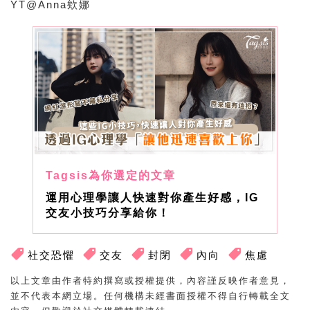
YT@Anna欸娜
運用心理學讓人快速對你產生好感，IG
交友小技巧分享給你！
社交恐懼
交友
封閉
內向
焦慮
以上文章由作者特約撰寫或授權提供，內容謹反映作者意見，
並不代表本網立場。任何機構未經書面授權不得自行轉載全文