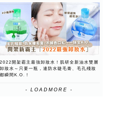
2022開架霸主最強卸妝水！肌研全新油水雙層
卸妝水～只要一瓶，連防水睫毛膏、毛孔殘妝
都瞬間K.O.！
- LOADMORE -