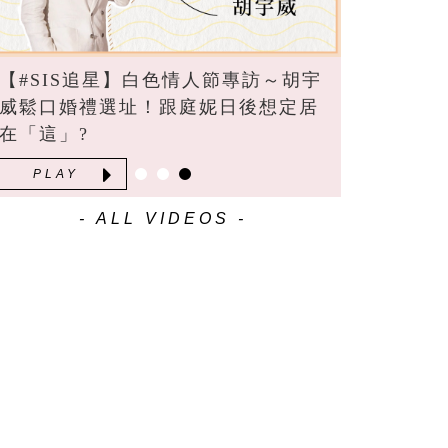
【#SIS追星】白色情人節專訪～胡宇
威鬆口婚禮選址！跟庭妮日後想定居
在「這」?
PLAY
- ALL VIDEOS -