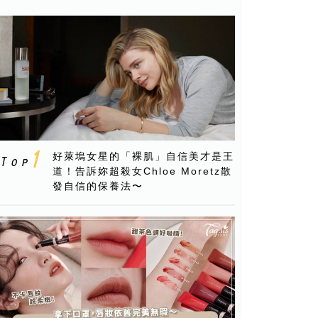
好萊塢女星的「裸肌」自信美才是王
道！告訴妳超殺女Chloe Moretz散
發自信的保養法〜