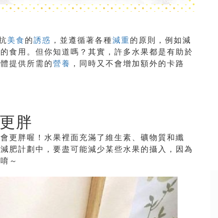
抗
美食
的
誘惑
，並遵循著各種
減重
的原則，例如減
果的食用。但你知道嗎？其實，許多水果都是有助於
身體提供所需的
營養
，同時又不會增加額外的卡路
更胖
能會更胖喔！水果裡面充滿了維生素、礦物質和纖
些減肥計劃中，要盡可能減少某些水果的攝入，因為
理唷～