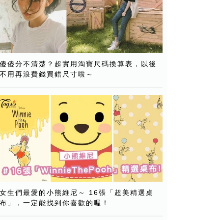
傻傻分不清楚？超實用淘寶尺碼換算表，以後
不用再浪費錢買錯尺寸啦～
女生們最愛的小熊維尼～ 16張「超美精選桌
布」，一定能找到你喜歡的喔！