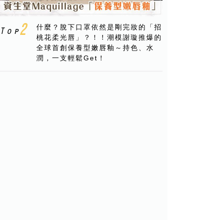
什麼？脫下口罩依然是剛完妝的「招
桃花柔光唇」？！！潮模謝璇推爆的
全球首創保養型嫩唇釉～持色、水
潤，一支輕鬆Get！