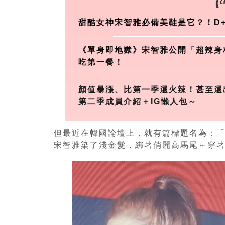
甜酷女神宋智雅必備美鞋是它？！D
《單身即地獄》宋智雅公開「超辣身
吃第一餐！
顏值暴漲、比第一季還火辣！甚至還
第二季成員介紹＋IG懶人包～
但最近在韓國論壇上，就有篇標題名為：
宋智雅染了淺金髮，綁著俏麗高馬尾～穿著性