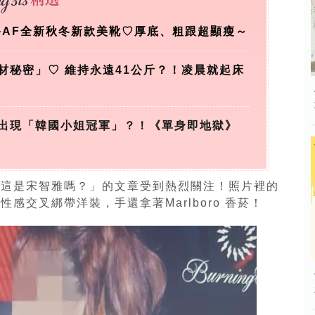
+AF全新秋冬新款美靴♡厚底、粗跟超顯瘦～
材秘密」♡ 維持永遠41公斤？！凌晨就起床
出現「韓國小姐冠軍」？！《單身即地獄》
「這是宋智雅嗎？」的文章受到熱烈關注！照片裡的
感交叉綁帶洋裝，手還拿著Marlboro 香菸！