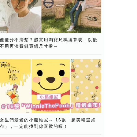
傻傻分不清楚？超實用淘寶尺碼換算表，以後
不用再浪費錢買錯尺寸啦～
女生們最愛的小熊維尼～ 16張「超美精選桌
布」，一定能找到你喜歡的喔！