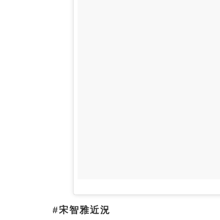
#宋智雅近況