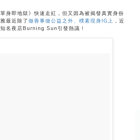
《單身即地獄》快速走紅，但又因為被揭發真實身份
智雅最近除了
做善事做公益之外、樸素現身IG上
，近
夜店Burning Sun引發熱議！