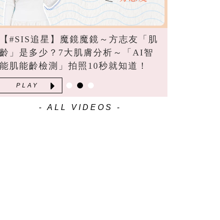
【#SIS追星】白色情人節專訪～胡宇
威鬆口婚禮選址！跟庭妮日後想定居
在「這」?
PLAY
- ALL VIDEOS -