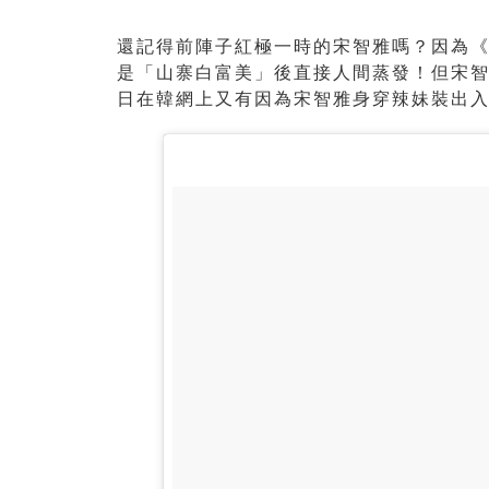
還記得前陣子紅極一時的宋智雅嗎？因為
是「​​山寨白富美」後直接人間蒸發！但宋
日在韓網上又有因為宋智雅身穿辣妹裝出入知名