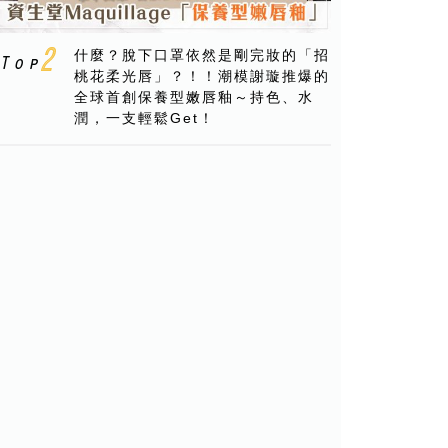
什麼？脫下口罩依然是剛完妝的「招
桃花柔光唇」？！！潮模謝璇推爆的
全球首創保養型嫩唇釉～持色、水
潤，一支輕鬆Get！