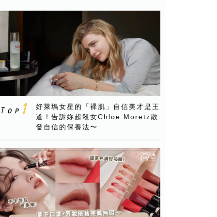
好萊塢女星的「裸肌」自信美才是王
道！告訴妳超殺女Chloe Moretz散
發自信的保養法〜