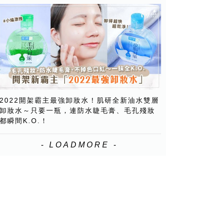
2022開架霸主最強卸妝水！肌研全新油水雙層
卸妝水～只要一瓶，連防水睫毛膏、毛孔殘妝
都瞬間K.O.！
- LOADMORE -