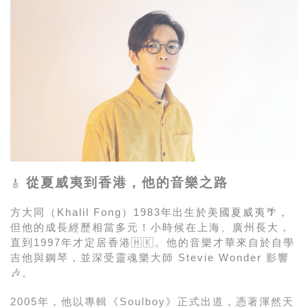
從夏威夷到香港，他的音樂之路
🎸
方大同（Khalil Fong）1983年出生於美國夏威夷🌴，
但他的成長經歷相當多元！小時候在上海、廣州長大，
直到1997年才定居香港🇭🇰。他的音樂才華來自於自學
吉他與鋼琴，並深受靈魂樂大師 Stevie Wonder 影響
🎶。
2005年，他以專輯《Soulboy》正式出道，憑著渾然天