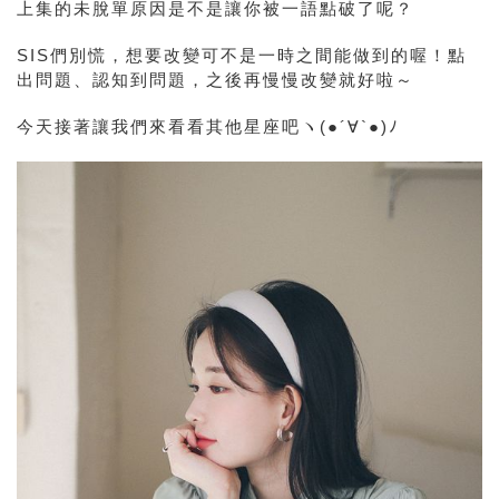
上集的未脫單原因是不是讓你被一語點破了呢？
SIS們別慌，想要改變可不是一時之間能做到的喔！點
出問題、認知到問題，之後再慢慢改變就好啦～
今天接著讓我們來看看其他星座吧ヽ(●´∀`●)ﾉ