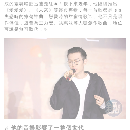
成的靈魂唱腔迅速走紅🔥！接下來幾年，他陸續推出
《愛愛愛》、《未來》等經典專輯，每一首歌都是 sis
失戀時的療傷神曲、戀愛時的甜蜜情歌💘。他不只是唱
作俱佳，還曾為王力宏、張惠妹等大咖創作歌曲，地位
可說是無可取代！✨
他的音樂影響了一整個世代
🎶