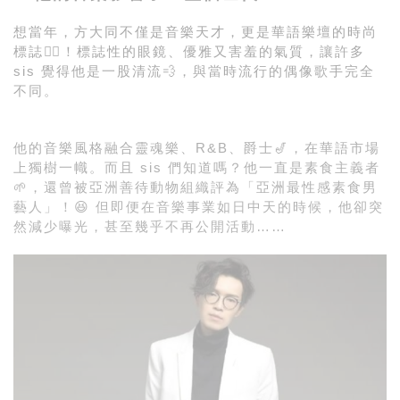
想當年，方大同不僅是音樂天才，更是華語樂壇的時尚
標誌🤵‍♂️！標誌性的眼鏡、優雅又害羞的氣質，讓許多
sis 覺得他是一股清流💨，與當時流行的偶像歌手完全
不同。
他的音樂風格融合靈魂樂、R&B、爵士🎷，在華語市場
上獨樹一幟。而且 sis 們知道嗎？他一直是素食主義者
🌱，還曾被亞洲善待動物組織評為「亞洲最性感素食男
藝人」！😆 但即便在音樂事業如日中天的時候，他卻突
然減少曝光，甚至幾乎不再公開活動……