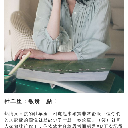
牡羊座：敏銳一點！
熱情又直接的牡羊座，相處起來確實非常舒服～但你們
的大辣辣的個性就是缺少了一點「敏銳度」（笑）就算
人家做球給你了，你依然太直線思考而錯過XD下次記得