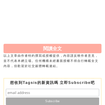
方大同的音樂不只是旋律動人，更是一種陪伴的力量
🌟。無論是戀愛、失戀、迷惘、成長，每個階段都能在
他的歌曲裡找到共鳴💖。他的驟逝讓人不勝唏噓，但他
的音樂會永遠活在我們心裡🎶。
sis 們還記得自己人生中哪一刻是因為他的音樂而感動
落淚的嗎？快來留言一起回憶吧！💬👇
閱讀全文
以上文章由作者特約撰寫或授權提供，內容謹反映作者意見，
並不代表本網立場。任何機構未經書面授權不得自行轉載全文
內容，但歡迎於社交媒體轉載連結。
想收到Tagsis的新資訊嗎 立即Subscribe吧