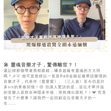
🎤 靈魂音樂才子，驚傳離世？！
還記得那個帶著黑框眼鏡，嗓音超級有靈魂的方大同
嗎？🎶💡 他可是曾經以一首首R&B金曲征服華語樂壇的
音樂才子，代表作《愛愛愛》、《三人遊》至今仍是許
多sis的青春回憶！😢 但讓人驚訝的是，這位才華洋溢
的音樂人居然在神隱多年後，突然傳出噩耗？！💔 究竟
發生了什麼事？讓我們一起回顧這位音樂天才的一
生……