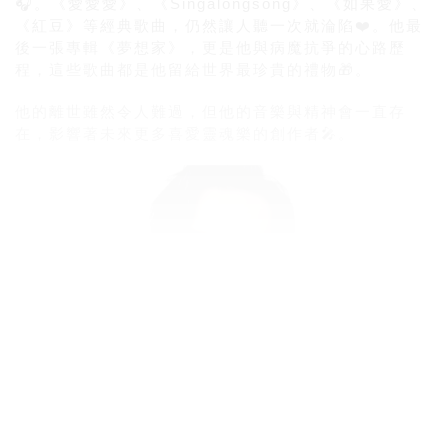
🎧。《愛愛愛》、《Singalongsong》、《如果愛》、
《紅豆》等經典歌曲，仍然讓人聽一次就淪陷❤️。他最
後一張專輯《夢想家》，更是他與病魔抗爭的心路歷
程，這些歌曲都是他留給世界最珍貴的禮物🎁。
他的離世雖然令人難過，但他的音樂與精神會一直存
在，影響著未來更多喜愛靈魂樂的創作者🎤。
sis小編有話說