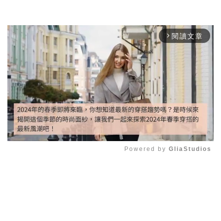
閱讀文章
arrow_forward_ios
Powered by 
GliaStudios
Mute