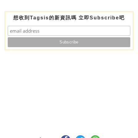
想收到Tagsis的新資訊嗎 立即Subscribe吧