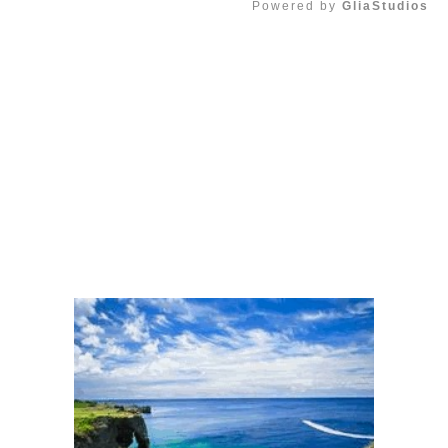
Powered by 
GliaStudios
Mute