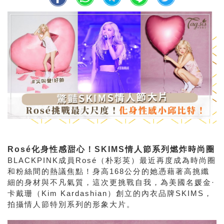
Rosé化身性感甜心！SKIMS情人節系列燃炸時尚圈
BLACKPINK成員Rosé（朴彩英）最近再度成為時尚圈
和粉絲間的熱議焦點！身高168公分的她憑藉著高挑纖
細的身材與不凡氣質，這次更挑戰自我，為美國名媛金·
卡戴珊（Kim Kardashian）創立的內衣品牌SKIMS，
拍攝情人節特別系列的形象大片。