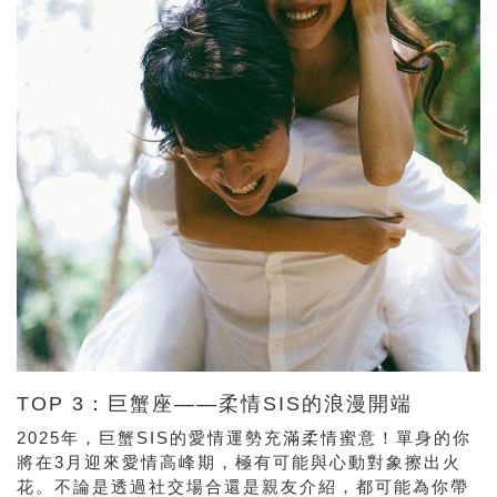
TOP 3：巨蟹座——柔情SIS的浪漫開端
2025年，巨蟹SIS的愛情運勢充滿柔情蜜意！單身的你
將在3月迎來愛情高峰期，極有可能與心動對象擦出火
花。不論是透過社交場合還是親友介紹，都可能為你帶