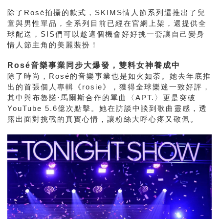
除了Rosé拍攝的款式，SKIMS情人節系列還推出了兒
童與男性單品，全系列目前已經在官網上架，還提供全
球配送，SIS們可以趁這個機會好好挑一套讓自己變身
情人節主角的美麗裝扮！
Rosé音樂事業同步大爆發，雙料女神養成中
除了時尚，Rosé的音樂事業也是如火如荼。她去年底推
出的首張個人專輯《rosie》，獲得全球樂迷一致好評，
其中與布魯諾·馬爾斯合作的單曲〈APT.〉更是突破
YouTube 5.6億次點擊。她在訪談中談到歌曲靈感，透
露出面對挑戰的真實心情，讓粉絲大呼心疼又敬佩。