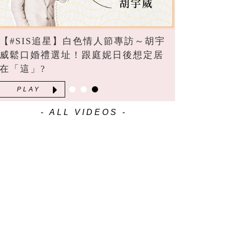
【#SIS追星】白色情人節專訪～胡宇
威鬆口婚禮選址！跟庭妮日後想定居
在「這」?
PLAY
- ALL VIDEOS -