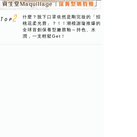
什麼？脫下口罩依然是剛完妝的「招
桃花柔光唇」？！！潮模謝璇推爆的
全球首創保養型嫩唇釉～持色、水
潤，一支輕鬆Get！