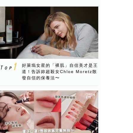
好萊塢女星的「裸肌」自信美才是王
道！告訴妳超殺女Chloe Moretz散
發自信的保養法〜