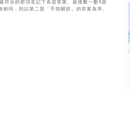
最符合的那項並記下各題答案。最後數一數
9
題
數相同，則以第二題「手指關節」的答案為準。