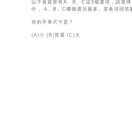
以下各題皆有
A
、
B
、
C
這
3
個選項，請選擇
中，
A
、
B
、
C
哪個選項最多。若各項回答
你的手掌尺寸是？
(A)
小
(B)
普通
(C)
大