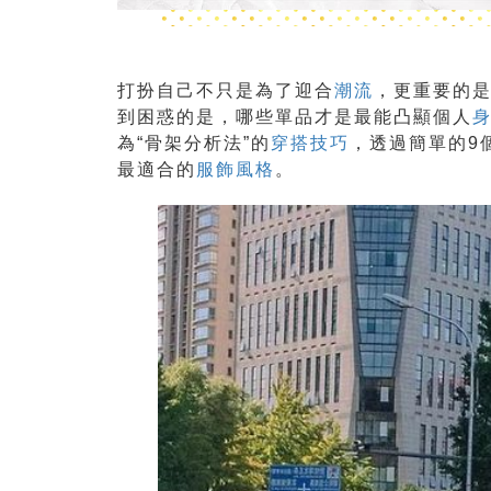
打扮自己不只是為了迎合
潮流
，更重要的
到困惑的是，哪些單品才是最能凸顯個人
為“骨架分析法”的
穿搭技巧
，透過簡單的
9
最適合的
服飾風格
。