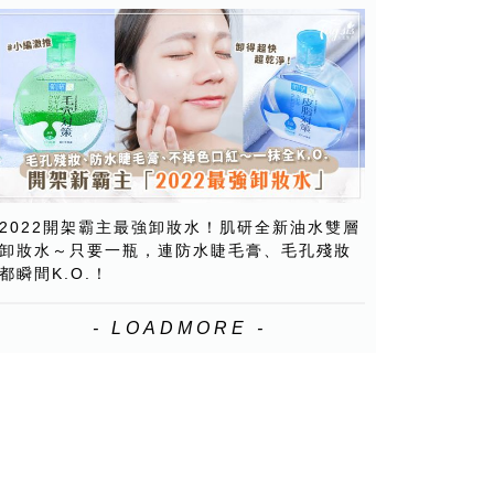
2022開架霸主最強卸妝水！肌研全新油水雙層
卸妝水～只要一瓶，連防水睫毛膏、毛孔殘妝
都瞬間K.O.！
- LOADMORE -