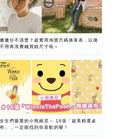
傻傻分不清楚？超實用淘寶尺碼換算表，以後
不用再浪費錢買錯尺寸啦～
女生們最愛的小熊維尼～ 16張「超美精選桌
布」，一定能找到你喜歡的喔！