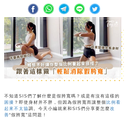
不知道
SIS
們了解什麼是假胯寬嗎？或是有沒有這樣的
困擾
？即使身材并不胖，但因為假胯寬而讓整個
比例看
起來不太協
調。今天小編就來和
SIS
們分享要怎麼
改
善
“假胯寬”這問題！