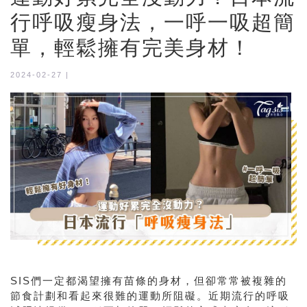
行呼吸瘦身法，一呼一吸超簡
單，輕鬆擁有完美身材！
2024-02-27 |
SIS
們一定都渴望擁有苗條的身材，但卻常常被複雜的
節食計劃和看起來很難的運動所阻礙。近期流行的呼吸