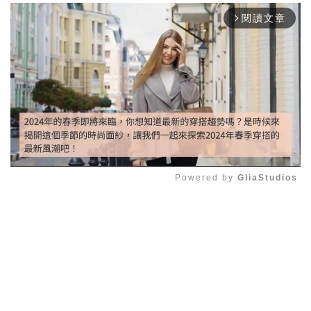
閱讀文章
arrow_forward_ios
Powered by 
GliaStudios
Mute