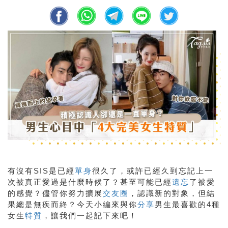
有沒有
SIS
是已經
單身
很久了，或許已經久到忘記上一
次被真正愛過是什麼時候了？甚至可能已經
遺忘
了被愛
的感覺？儘管你努力擴展
交友圈
，認識新的對象，但結
果總是無疾而終？今天小編來與你
分享
男生最喜歡的
4
種
女生
特質
，讓我們一起記下來吧！