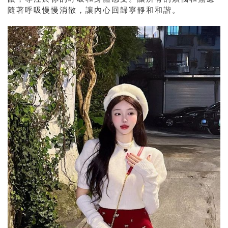
隨著呼吸慢慢消散，讓內心回歸寧靜和和諧。