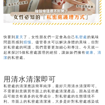
快要到
夏天
了，女性朋友們一定會為自己
私密處
的氣味
問題而感到
煩惱
。儘管香水可以解決身體的異味，但對
於私密處的呵護，我們需要更加細心和專注。今天就一
起來探討
5
個私密處護理的絕招，讓妹妹們擁有
健康
、
清
潔
的私密處。
用清水清潔即可
私密處的清潔應該簡單純淨，最好只用清水清潔即可。
不需要刻意購買市面上的私密處清潔產品，因為這些產
品可能含有過多的化學成分，對私密處的生態環境不
利。市面上的私密處清潔液，大多是針對私密處感染或