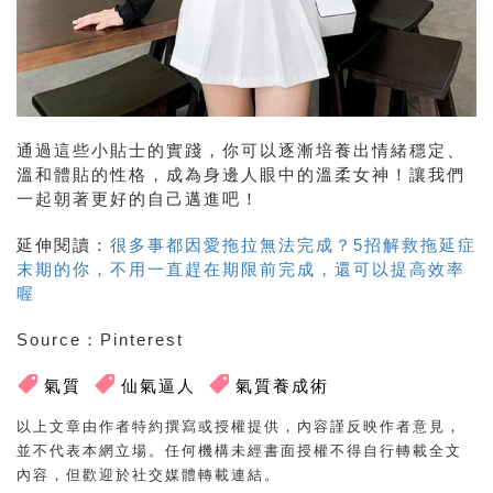
通過這些小貼士的實踐，你可以逐漸培養出情緒穩定、
溫和體貼的性格，成為身邊人眼中的溫柔女神！讓我們
一起朝著更好的自己邁進吧！
延伸閱讀：
很多事都因愛拖拉無法完成？5招解救拖延症
末期的你，不用一直趕在期限前完成，還可以提高效率
喔
Source：Pinterest
氣質
仙氣逼人
氣質養成術
以上文章由作者特約撰寫或授權提供，內容謹反映作者意見，
並不代表本網立場。任何機構未經書面授權不得自行轉載全文
內容，但歡迎於社交媒體轉載連結。