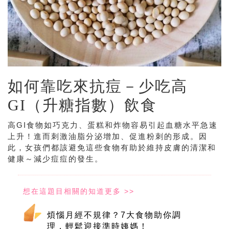
如何靠吃來抗痘－少吃高
GI（升糖指數）飲食
高GI食物如巧克力、蛋糕和炸物容易引起血糖水平急速
上升！進而刺激油脂分泌增加、促進粉刺的形成。因
此，女孩們都該避免這些食物有助於維持皮膚的清潔和
健康～減少痘痘的發生。
煩惱月經不規律？7大食物助你調
理，輕鬆迎接準時姨媽！