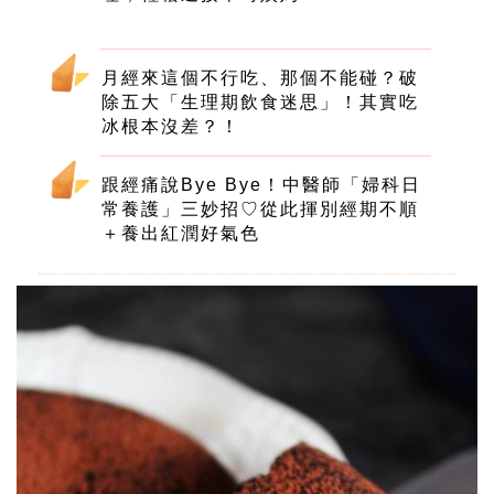
月經來這個不行吃、那個不能碰？破
除五大「生理期飲食迷思」！其實吃
冰根本沒差？！
跟經痛說Bye Bye！中醫師「婦科日
常養護」三妙招♡從此揮別經期不順
＋養出紅潤好氣色