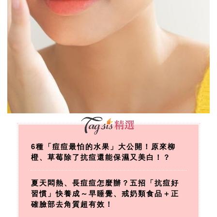
6種「痘痘最怕的水果」大公開！原來柳
橙、草莓除了抗痘還能保濕又美白！？
夏天悶熱、長痘痘怎麼辦？五招「抗痘好
習慣」快養成～早睡覺、戒奶類食品＋正
確臉部去角質超有效！