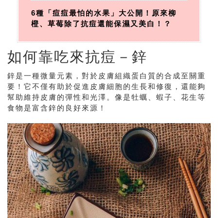
6種「痘痘最怕的水果」大公開！原來柳
橙、草莓除了抗痘還能保濕又美白！？
如何靠吃來抗痘－鋅
鋅是一種微量元素，對於皮膚組織蛋白質的合成至關重
要！它不僅有助於促進皮膚細胞的生長和修復，還能夠
幫助維持皮膚的彈性和光澤。像是牡蠣、蝦子、花生等
食物是富含鋅的良好來源！