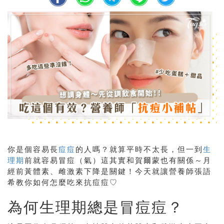
你是個容易長
痘痘
的人嗎？就算平時不太長，但一到
生
理期
前就容易冒痘（氣）這其實和賀爾蒙也有關係～月
經前黃體素、雌激素下降是關鍵！今天就讓營養師張語
希教你如何怎麼吃來抗痘痘♡
為何生理期總是冒痘痘？