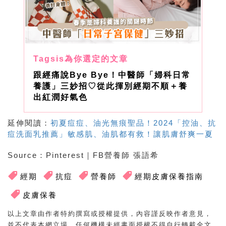
跟經痛說Bye Bye！中醫師「婦科日常
養護」三妙招♡從此揮別經期不順＋養
出紅潤好氣色
延伸閱讀：
初夏痘痘、油光無痕聖品！2024「控油、抗
痘洗面乳推薦」敏感肌、油肌都有救！讓肌膚舒爽一夏
Source
：
Pinterest
｜FB營養師 張語希
經期
抗痘
營養師
經期皮膚保養指南
皮膚保養
以上文章由作者特約撰寫或授權提供，內容謹反映作者意見，
並不代表本網立場。任何機構未經書面授權不得自行轉載全文