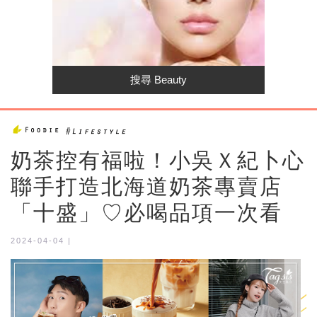
奶茶控有福啦！小吳Ｘ紀卜心
聯手打造北海道奶茶專賣店
「十盛」♡必喝品項一次看
2024-04-04 |