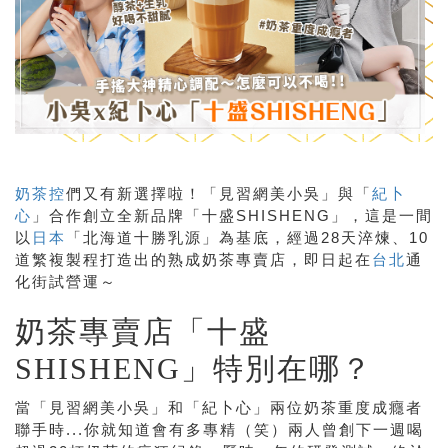
奶茶控
們又有新選擇啦！「見習網美小吳」與「
紀卜
心
」合作創立全新品牌「十盛SHISHENG」，這是一間
以
日本
「北海道十勝乳源」為基底，經過28天淬煉、10
道繁複製程打造出的熟成奶茶專賣店，即日起在
台北
通
化街試營運～
奶茶專賣店「十盛
SHISHENG」特別在哪？
當「見習網美小吳」和「紀卜心」兩位奶茶重度成癮者
聯手時...你就知道會有多專精（笑）兩人曾創下一週喝