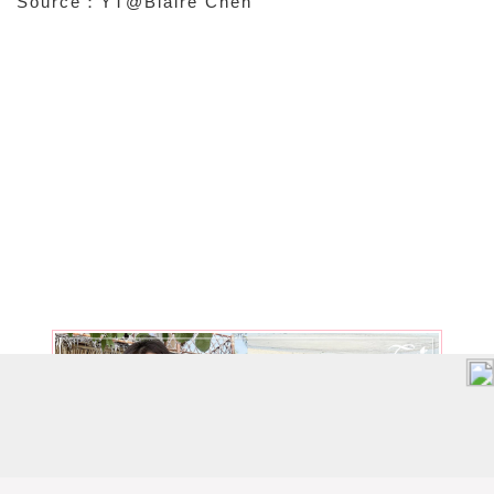
Source：YT@Blaire Chen