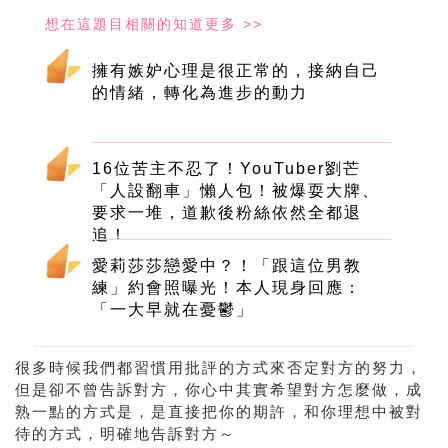
擁有嫉妒心理是很正常的，接納自己
的情緒，轉化為進步的動力
16位苦主不忍了！YouTuber劉芒
「人設翻車」懶人包！被爆耍大牌、
要求一堆，道歉後粉絲依然全都退
追！
愛莉莎莎戀愛中？！「跟這位男教
練」約會照曝光！本人現身回應：
「一大早就在憂鬱」
很多時候我們都習慣用批評的方式來否定對方的努力，
但是卻不曾告訴對方，你心中其實希望對方怎麼做，成
熟一點的方式是，是直接把你的期許，和你理想中被對
待的方式，明確地告訴對方～