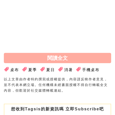
療癒風景桌布推薦，逃離車水馬龍的都
市，讓靈魂稍作歇息～
閱讀全文
桌布
夏季
夏日
消暑
手機桌布
以上文章由作者特約撰寫或授權提供，內容謹反映作者意見，
並不代表本網立場。任何機構未經書面授權不得自行轉載全文
內容，但歡迎於社交媒體轉載連結。
想收到Tagsis的新資訊嗎 立即Subscribe吧