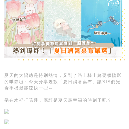
夏天的太陽總是特別熱情，又到了路上騎士總要躲陰影
的季節啦～今天分享幾款「夏日消暑桌布」讓SIS們光
看手機就能涼快一些～
躺在水裡打嗑睡，應該是夏天最幸福的時刻了吧？