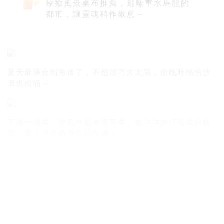
療癒風景桌布推薦，逃離車水馬龍的
都市，讓靈魂稍作歇息～
夏天最適合到海邊了，不想頂著大太陽，傍晚時候的沙
灘也很暪～
下過一場雨，空氣中都有青草香，懶洋洋的打嗑睡的貓
咪，看上去是個愜意的午後！