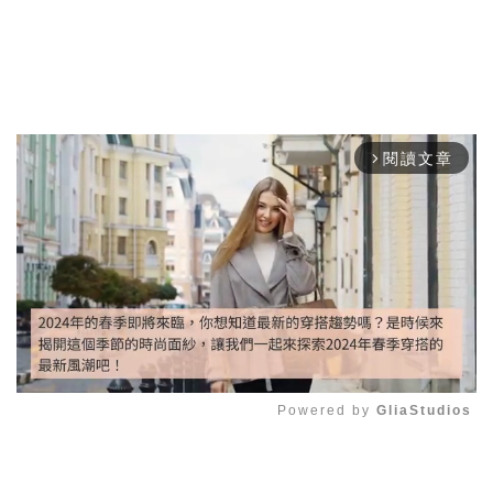
閱讀文章
arrow_forward_ios
Powered by 
GliaStudios
Mute