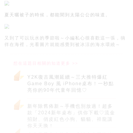
夏天曬被子的時候，都能聞到太陽公公的味道。
又到了可以玩水的季節啦～小編私心很喜歡這一張，徜
徉在海裡，光看圖片就能感覺到被冰涼的海水環繞～
Y2K復古風潮延續～三大推特爆紅
Game Boy 風 iPhone桌布！一秒點
亮你的90年代童年回憶♡
新年除舊佈新～手機也別放過！超多
款「2024新年桌布」供你下載♡流金
招財、俏皮紅色小狗、貓貓、祥龍讓
你天天換！