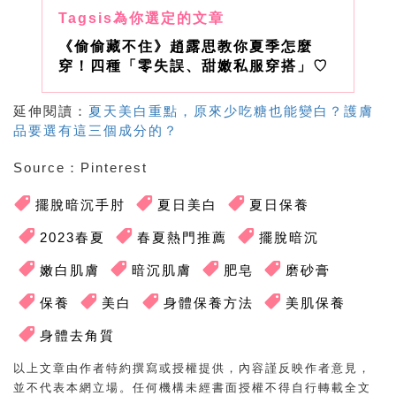
《偷偷藏不住》趙露思教你夏季怎麼
穿！四種「零失誤、甜嫩私服穿搭」♡
延伸閱讀：
夏天美白重點，原來少吃糖也能變白？護膚
品要選有這三個成分的？
Source
：
Pinterest
擺脫暗沉手肘
夏日美白
夏日保養
2023春夏
春夏熱門推薦
擺脫暗沉
嫩白肌膚
暗沉肌膚
肥皂
磨砂膏
保養
美白
身體保養方法
美肌保養
身體去角質
以上文章由作者特約撰寫或授權提供，內容謹反映作者意見，
並不代表本網立場。任何機構未經書面授權不得自行轉載全文