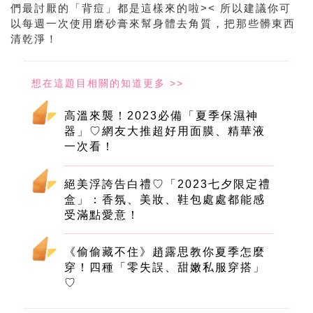
們最討厭的「背痘」都是這樣來的啦>< 所以建議你可
以每週一次使用磨砂膏來幫身體去角質，把那些髒東西
清乾淨！
高溫來襲！2023必備「夏季保濕神
器」♡網友大推超好用面膜、精華液
一次看！
絕美浮誇告白禮♡「2023七夕限定禮
盒」：香氛、美妝、鞋包處處都能感
受滿點愛意！
《偷偷藏不住》趙露思教你夏季怎麼
穿！四種「零失誤、甜嫩私服穿搭」
♡