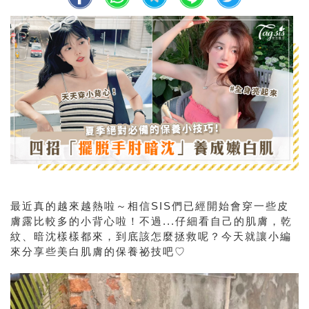
最近真的越來越熱啦～相信SIS們已經開始會穿一些皮
膚露比較多的小背心啦！不過...仔細看自己的肌膚，乾
紋、暗沈樣樣都來，到底該怎麼拯救呢？今天就讓小編
來分享些美白肌膚的保養祕技吧♡