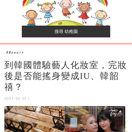
到韓國體驗藝人化妝室，完妝
後是否能搖身變成IU、韓韶
禧？
2023-05-30 |