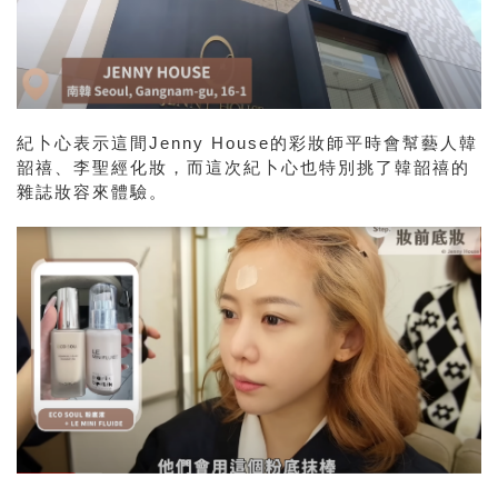
紀卜心表示這間Jenny House的彩妝師平時會幫藝人韓
韶禧、李聖經化妝，而這次紀卜心也特別挑了韓韶禧的
雜誌妝容來體驗。