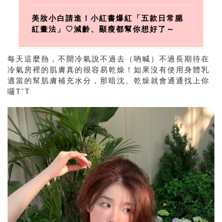
美妝小白請進！小紅書爆紅「五款日常腮
紅畫法」♡減齡、顯瘦都幫你想好了～
每天這麼熱，不開冷氣說不過去（吶喊）不過長期待在
冷氣房裡的肌膚真的很容易乾燥！如果沒有使用身體乳
適當的幫肌膚補充水分，那暗沈、乾燥就會通通找上你
囉TˇT