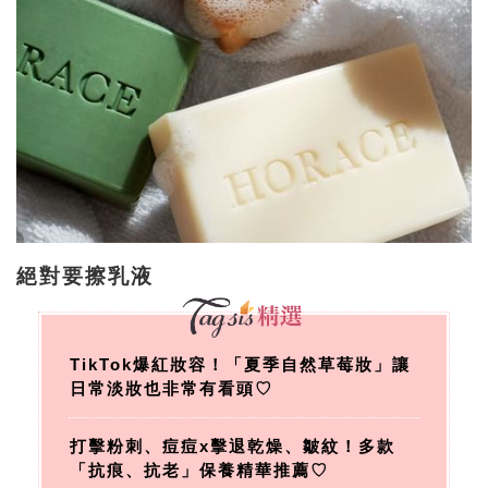
絕對要擦乳液
TikTok爆紅妝容！「夏季自然草莓妝」讓
日常淡妝也非常有看頭♡
打擊粉刺、痘痘x擊退乾燥、皺紋！多款
「抗痕、抗老」保養精華推薦♡