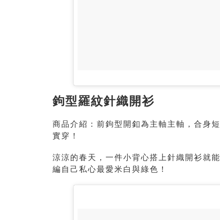
鉤型羅紋針織開衫
商品介紹：前鉤型開釦為主軸主軸，合身
實穿！
涼涼的春天，一件小背心搭上針織開衫就
編自己私心最愛米白與綠色！