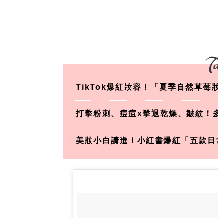
TikTok爆紅妝容！「夏季自然草
打擊粉刺、痘痘x擊退乾燥、皺紋！
美妝小白請進！小紅書爆紅「五款日