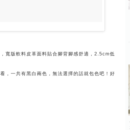
，寬版軟料皮革面料貼合腳背腳感舒適，2.5cm低
好看，一共有黑白兩色，無法選擇的話就包色吧！好