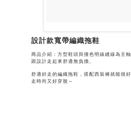
設計款寬帶編織拖鞋
商品介紹：方型鞋頭與撞色明線縫線為主軸
跟設計走起來舒適無負擔。
舒適好走的編織拖鞋，搭配西裝褲就能很
走時尚又好穿脫～