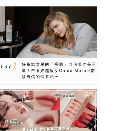
好萊塢女星的「裸肌」自信美才是王
道！告訴妳超殺女Chloe Moretz散
發自信的保養法〜