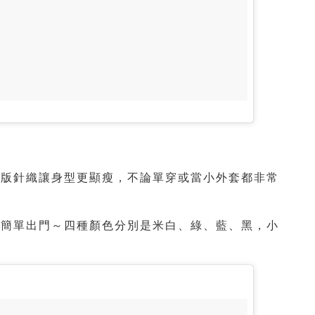
短版針織讓身型更顯瘦，不論單穿或當小外套都非常
能簡單出門～四種顏色分別是米白、綠、藍、黑，小