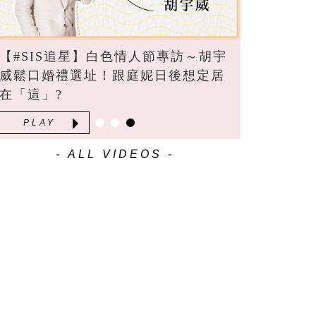
【#SIS追星】白色情人節專訪～胡宇
威鬆口婚禮選址！跟庭妮日後想定居
在「這」?
PLAY
- ALL VIDEOS -