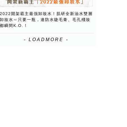
2022開架霸主最強卸妝水！肌研全新油水雙層
卸妝水～只要一瓶，連防水睫毛膏、毛孔殘妝
都瞬間K.O.！
- LOADMORE -