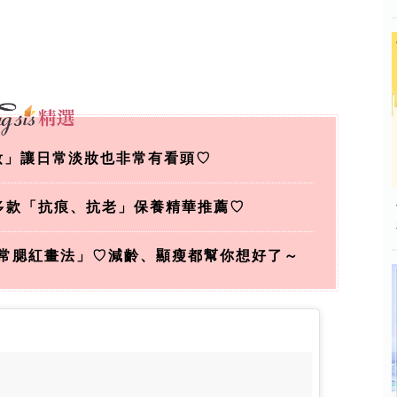
莓妝」讓日常淡妝也非常有看頭♡
多款「抗痕、抗老」保養精華推薦♡
常腮紅畫法」♡減齡、顯瘦都幫你想好了～