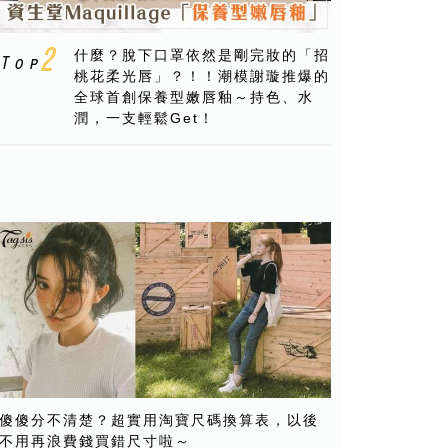
什麼？脫下口罩依然是剛完妝的「招
桃花柔光唇」？！！潮模謝璇推爆的
全球首創保養型嫩唇釉～持色、水
潤，一支輕鬆Get！
傻傻分不清楚？超實用淘寶尺碼換算表，以後
不用再浪費錢買錯尺寸啦～