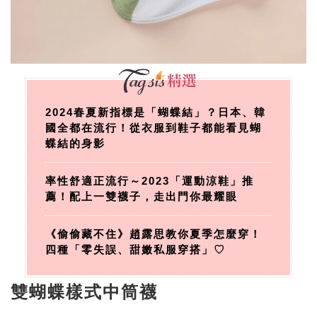
2024春夏新指標是「蝴蝶結」？日本、韓
國全都在流行！從衣服到鞋子都能看見蝴
蝶結的身影
率性舒適正流行～2023「運動涼鞋」推
薦！配上一雙襪子，走出門你最耀眼
《偷偷藏不住》趙露思教你夏季怎麼穿！
四種「零失誤、甜嫩私服穿搭」♡
雙蝴蝶樣式中筒襪