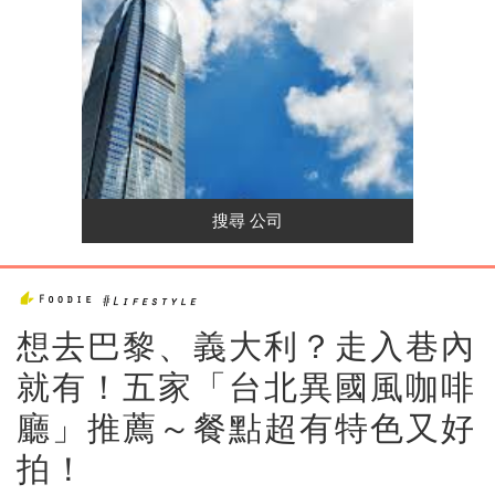
想去巴黎、義大利？走入巷內
就有！五家「台北異國風咖啡
廳」推薦～餐點超有特色又好
拍！