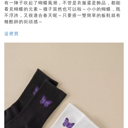
有一陣子吹起了蝴蝶風潮，不管是衣服還是飾品，都能
看見蝴蝶的元素～襪子當然也可以啦～小小的蝴蝶，既
不浮誇，又很適合春天呢～只要搭一雙簡單的板鞋就有
種酷帥的街頭感～
這裡買