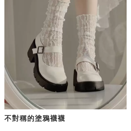
不對稱的塗鴉襪襪