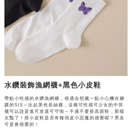
水鑽裝飾漁網襪+黑色小皮鞋
帶點小性感的水鑽漁網襪，很適合想藏一點小心機在腳
踝的SIS～比起黑色長絲襪，這種可性感可少女的中筒
襪可以說是進可攻退可守啦～不過不要搭高跟鞋，那樣
太豔了！搭小皮鞋是否有種俏皮小惡魔的感覺呢？男友
可是會很愛的！