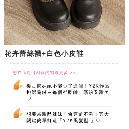
花卉蕾絲襪+白色小皮鞋
復古辣妹絕不能少了這個！Y2K飾品
挑選關鍵～每個都酷帥、繽紛又甜美
♡
想要當甜酷辣妹？會穿還不夠！五大
關鍵簡單打造「Y2K風髮型 」♡