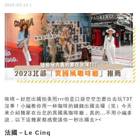
2023-03-10 |
唉唷～好想出國拍美照rrr但是口袋空空怎麼出去玩T3T
沒事！小編教你用一杯咖啡的錢錢出國去囉（笑）今天
來介紹幾家在台北的異國風咖啡廳，真的...不用小編多
說，以下這幾家都感覺讓你一秒出國去><
法國－Le Cinq