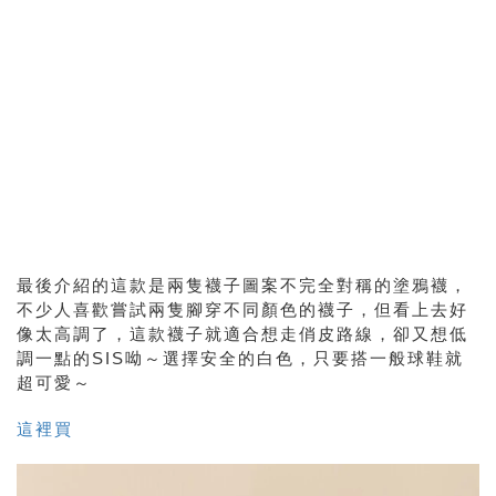
最後介紹的這款是兩隻襪子圖案不完全對稱的塗鴉襪，
不少人喜歡嘗試兩隻腳穿不同顏色的襪子，但看上去好
像太高調了，這款襪子就適合想走俏皮路線，卻又想低
調一點的SIS呦～選擇安全的白色，只要搭一般球鞋就
超可愛～
這裡買