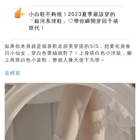
小白鞋不夠燒！2023夏季最該穿的
「銀河系球鞋」♡帶你瞬間穿回千禧
世代！
如果你本身就是個喜歡走甜美穿搭的SIS，想要化身春
日小仙女，穿白色蕾絲就對了！上身搭白色小洋裝，腳
上再搭白色小皮鞋，整個人像天使下凡呀～
這裡買