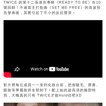
TWICE 的第十二張迷你專輯《READY TO BE》在10
號回歸！不過當主打歌曲《SET ME FREE》的首波預
告發佈後，其實引起了不小的反抗聲浪～
影片裡每位成員一一坐到化妝台前，把假睫毛、唇膏、
眼妝等華麗妝容全部卸下！配上如此超高清的臉部特
寫，大概真的只有 TWICE才能Hold住吧XD