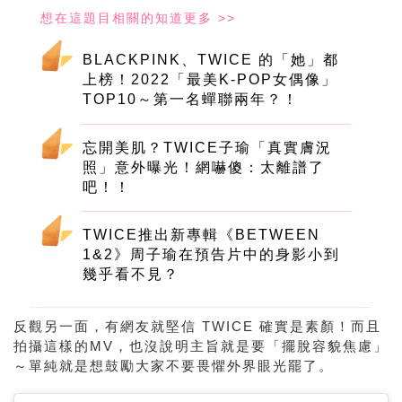
BLACKPINK、TWICE 的「她」都
上榜！2022「最美K-POP女偶像」
TOP10～第一名蟬聯兩年？！
忘開美肌？TWICE子瑜「真實膚況
照」意外曝光！網嚇傻：太離譜了
吧！！
TWICE推出新專輯《BETWEEN
1&2》周子瑜在預告片中的身影小到
幾乎看不見？
反觀另一面，有網友就堅信 TWICE 確實是素顏！而且
拍攝這樣的MV，也沒說明主旨就是要「擺脫容貌焦慮」
～單純就是想鼓勵大家不要畏懼外界眼光罷了。