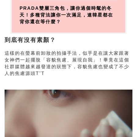
PRADA雙層三角包，讓你過個時髦的冬
天！多種背法讓你一次滿足，連韓星都在
背你還在等什麼？
到底有沒有素顏？
這樣的在螢幕前卸妝的拍攝手法，似乎是在讓大家跟著
女神們一起擺脫「容貌焦慮、展現自我」！畢竟在這個
社群媒體越來越發達的狀態下，容貌焦慮也變成了不少
人的焦慮源頭TˇT