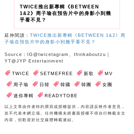
TWICE推出新專輯《BETWEEN
1&2》周子瑜在預告片中的身影小到幾
乎看不見？
延伸閱讀：
TWICE推出新專輯《BETWEEN 1&2》周
子瑜在預告片中的身影小到幾乎看不見？
Source
：
IG@twicetagram、thinkaboutzu
｜
YT@JYP Entertainment
TWICE
SETMEFREE
新歌
MV
周子瑜
日韓
韓國
韓團
女團
迷你專輯
READYTOBE
以上文章由作者特約撰寫或授權提供，內容謹反映作者意見，
並不代表本網立場。任何機構未經書面授權不得自行轉載全文
內容，但歡迎於社交媒體轉載連結。