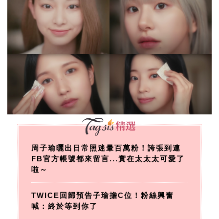
周子瑜曬出日常照迷暈百萬粉！誇張到連
FB官方帳號都來留言...實在太太太可愛了
啦～
TWICE回歸預告子瑜擔C位！粉絲興奮
喊：終於等到你了