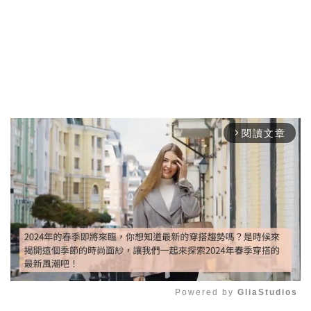
閱讀文章
arrow_forward_ios
Powered by 
GliaStudios