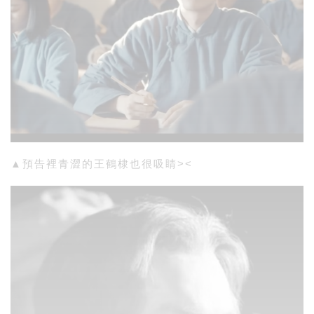
▲預告裡青澀的王鶴棣也很吸睛><