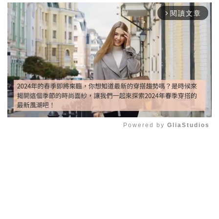
閱讀文章
arrow_forward_ios
Powered by 
GliaStudios
Mute