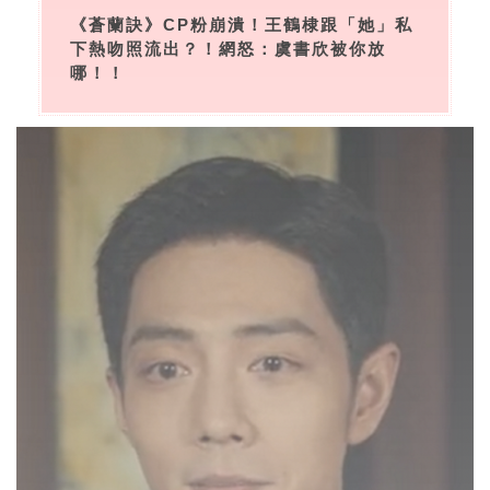
《蒼蘭訣》CP粉崩潰！王鶴棣跟「她」私
下熱吻照流出？！網怒：虞書欣被你放
哪！！