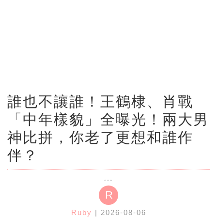
誰也不讓誰！王鶴棣、肖戰
「中年樣貌」全曝光！兩大男
神比拼，你老了更想和誰作
伴？
R
Ruby
| 2026-08-06