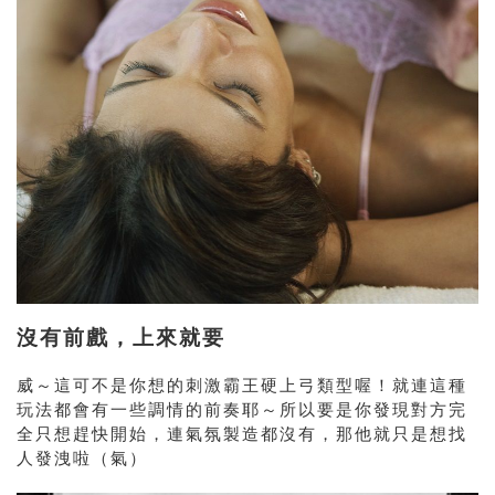
沒有前戲，上來就要
威～這可不是你想的刺激霸王硬上弓類型喔！就連這種
玩法都會有一些調情的前奏耶～所以要是你發現對方完
全只想趕快開始，連氣氛製造都沒有，那他就只是想找
人發洩啦（氣）