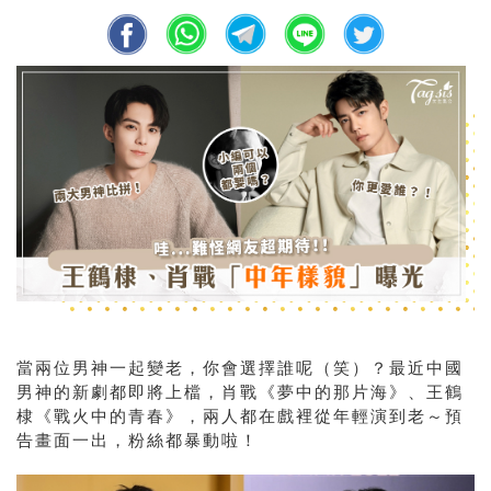
當兩位男神一起變老，你會選擇誰呢（笑）？最近中國
男神的新劇都即將上檔，肖戰《夢中的那片海》、
王鶴
棣
《戰火中的青春》，兩人都在戲裡從年輕演到老～預
告畫面一出，粉絲都暴動啦！