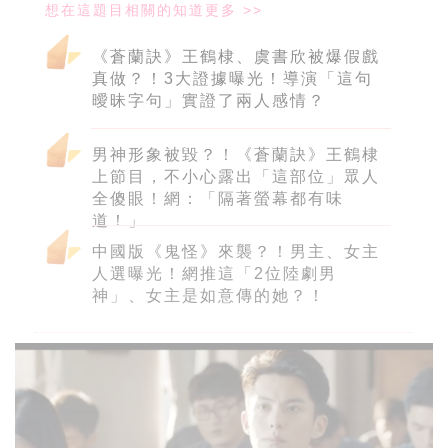
《蒼蘭訣》王鶴棣、虞書欣被爆假戲
真做？！3大證據曝光！導演「這句
曖昧字句」實證了兩人感情？
男神形象被毀？！《蒼蘭訣》王鶴棣
上節目，不小心露出「這部位」眾人
全傻眼！網：「隔著螢幕都有味
道！」
中國版《鬼怪》來襲？！男主、女主
人選曝光！網推這「2位陸劇男
神」、女主是如意傳的她？！