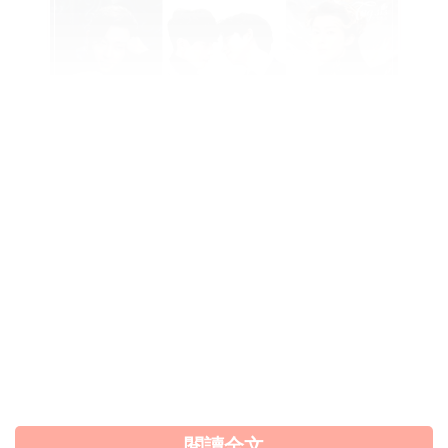
中國版《鬼怪》來襲？！男主、女主人
選曝光！網推這「2位陸劇男神」、女
主是如意傳的她？！
延伸閱讀：
肖戰、楊紫緋聞是真的？！網友找到四大證
據，全網慶祝：「戀情露餡了！」
Source
：微博
閱讀全文