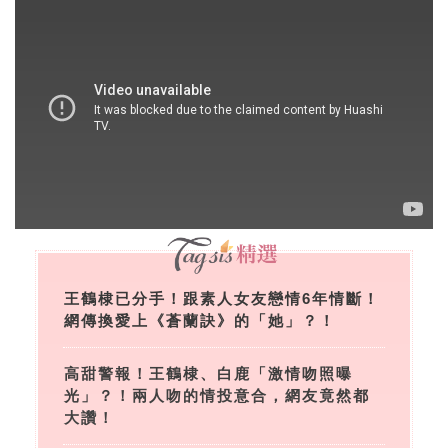
王鶴棣已分手！跟素人女友戀情6年情斷！
網傳換愛上《蒼蘭訣》的「她」？！
高甜警報！王鶴棣、白鹿「激情吻照曝
光」？！兩人吻的情投意合，網友竟然都
大讚！