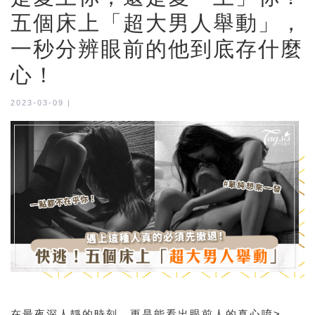
五個床上「超大男人舉動」，
一秒分辨眼前的他到底存什麼
心！
2023-03-09 |
在最夜深人靜的時刻，更是能看出眼前人的真心唷>