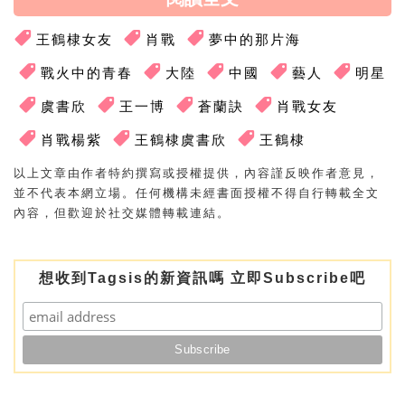
王鶴棣女友
肖戰
夢中的那片海
戰火中的青春
大陸
中國
藝人
明星
虞書欣
王一博
蒼蘭訣
肖戰女友
肖戰楊紫
王鶴棣虞書欣
王鶴棣
以上文章由作者特約撰寫或授權提供，內容謹反映作者意見，
並不代表本網立場。任何機構未經書面授權不得自行轉載全文
內容，但歡迎於社交媒體轉載連結。
想收到Tagsis的新資訊嗎 立即Subscribe吧