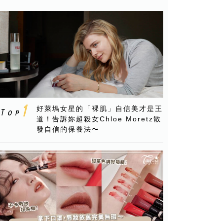
好萊塢女星的「裸肌」自信美才是王
道！告訴妳超殺女Chloe Moretz散
發自信的保養法〜