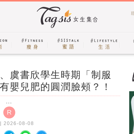
、虞書欣學生時期「制服
有嬰兒肥的圓潤臉頰？！
R
| 2026-08-08