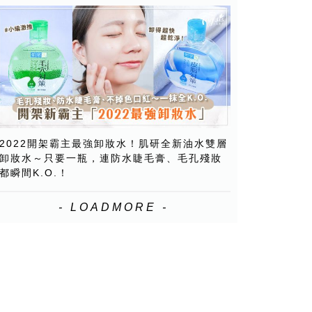
2022開架霸主最強卸妝水！肌研全新油水雙層
卸妝水～只要一瓶，連防水睫毛膏、毛孔殘妝
都瞬間K.O.！
- LOADMORE -