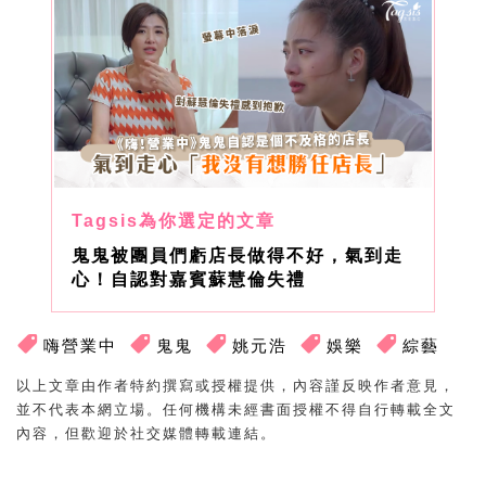
鬼鬼被團員們虧店長做得不好，氣到走
心！自認對嘉賓蘇慧倫失禮
嗨營業中
鬼鬼
姚元浩
娛樂
綜藝
以上文章由作者特約撰寫或授權提供，內容謹反映作者意見，
並不代表本網立場。任何機構未經書面授權不得自行轉載全文
內容，但歡迎於社交媒體轉載連結。