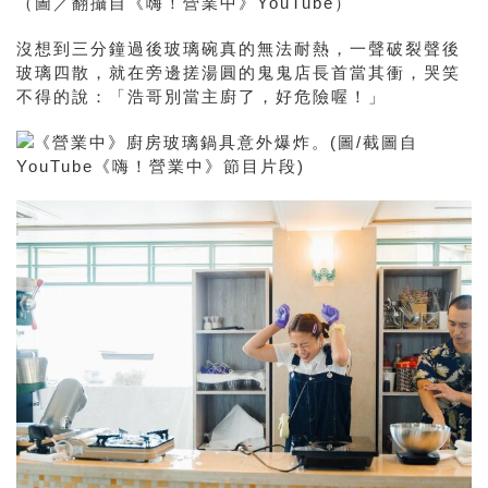
沒想到三分鐘過後玻璃碗真的無法耐熱，一聲破裂聲後
玻璃四散，就在旁邊搓湯圓的鬼鬼店長首當其衝，哭笑
不得的說：「浩哥別當主廚了，好危險喔！」