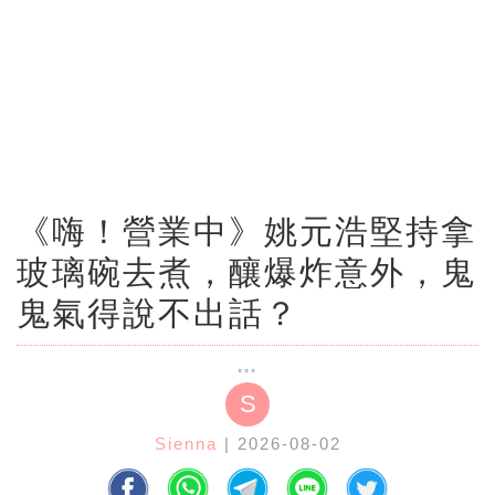
《嗨！營業中》姚元浩堅持拿
玻璃碗去煮，釀爆炸意外，鬼
鬼氣得說不出話？
S
Sienna
| 2026-08-02