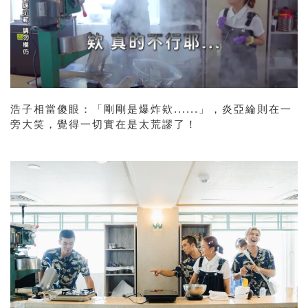
浩子相當傻眼：「剛剛是爆炸欸......」，炎亞綸則在一
旁大笑，覺得一切實在是太荒謬了！