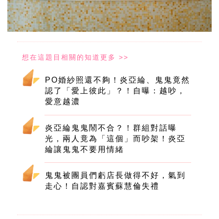
PO婚紗照還不夠！炎亞綸、鬼鬼竟然
認了「愛上彼此」？！自曝：越吵，
愛意越濃
炎亞綸鬼鬼鬧不合？！群組對話曝
光，兩人竟為「這個」而吵架！炎亞
綸讓鬼鬼不要用情緒
鬼鬼被團員們虧店長做得不好，氣到
走心！自認對嘉賓蘇慧倫失禮