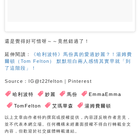
還是覺得好可惜呀～～竟然錯過了！
延伸閱讀：
《哈利波特》馬份真的愛過妙麗？！湯姆費
爾頓（Tom Felton） 默默坦白兩人感情其實早就「到
了這階段」！
Source：IG@t22felton｜Pinterest
哈利波特
妙麗
馬份
EmmaEmma
TomFelton
艾瑪華森
湯姆費爾頓
以上文章由作者特約撰寫或授權提供，內容謹反映作者意見，
並不代表本網立場。任何機構未經書面授權不得自行轉載全文
內容，但歡迎於社交媒體轉載連結。