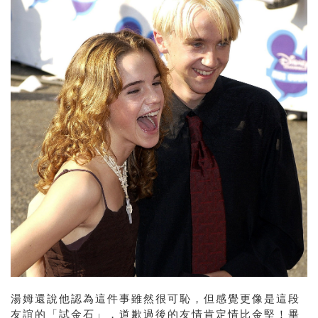
湯姆還說他認為這件事雖然很可恥，但感覺更像是這段
友誼的「試金石」，道歉過後的友情肯定情比金堅！畢