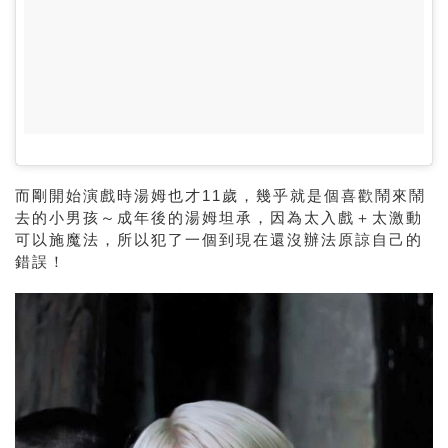
而剛開始演戲時湯姆也才11歲，幾乎就是個喜歡鬧來鬧
去的小男孩～成年後的湯姆坦承，因為太入戲＋太激動
可以施魔法，所以犯了一個到現在還沒辦法原諒自己的
錯誤！