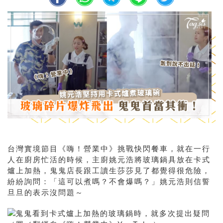
台灣實境節目《嗨！營業中》挑戰快閃餐車，就在一行
人在廚房忙活的時候，主廚姚元浩將玻璃鍋具放在卡式
爐上加熱，鬼鬼店長跟工讀生莎莎見了都覺得很危險，
紛紛詢問：「這可以煮嗎？不會爆嗎？」姚元浩則信誓
旦旦的表示沒問題～