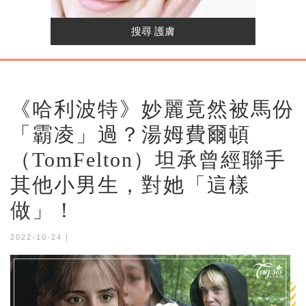
《哈利波特》妙麗竟然被馬份
「霸凌」過？湯姆費爾頓
（TomFelton）坦承曾經聯手
其他小男生，對她「這樣
做」！
2022-10-24 |