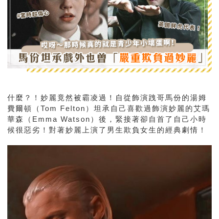
什麼？！妙麗竟然被霸凌過！自從飾演跩哥馬份的湯姆
費爾頓（Tom Felton）坦承自己喜歡過飾演妙麗的艾瑪
華森（Emma Watson）後，緊接著卻自首了自己小時
候很惡劣！對著妙麗上演了男生欺負女生的經典劇情！