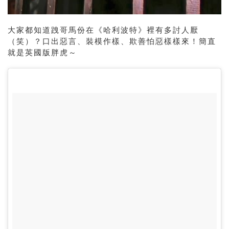
大家都知道跩哥馬份在《哈利波特》裡有多討人厭
（笑）？口出惡言、裝模作樣、欺善怕惡樣樣來！簡直
就是英國版胖虎～