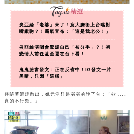
炎亞綸「老婆」來了！竟大膽衝上台嘴對
嘴獻吻？！霸氣宣布：「這是我老公！」
炎亞綸演唱會驚爆自己「被分手」？！初
戀情人前任甚至還在台下看！
鬼鬼臉書發文：正在反省中！IG發文一片
黑暗，只因「這樣」
伴隨著濃煙散出，姚元浩只是弱弱的說了句：「欸......
真的不行欸。」