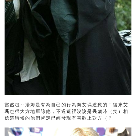
當然啦～湯姆是有為自己的行為向艾瑪道歉的！後來艾
瑪也很大方地原諒他，不過這裡沒說是幾歲時（笑）相
信這時候的他們肯定已經發現有喜歡上對方（？