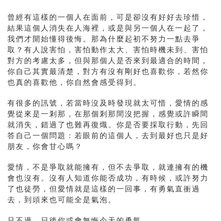
曾經有這樣的一個人在面前，可是卻沒有好好去珍惜，
結果這個人消失在人海裡，或是與另一個人在一起了，
我們才開始懂得後悔。那為什麼起初不努力一點去爭
取？有人說害怕，害怕動作太大、害怕時機未到、害怕
對方的考慮太多，但與那個人是否來到最適合的時間，
你自己其實最清楚，對方有沒有剛好也喜歡你，若然你
也真的喜歡他，你自然會感受得到。
有很多的訊號，若當時沒及時發現就太可惜，愛情的感
覺從來是一剎那，在那個剎那間沒把握，感覺或許瞬間
就消失，錯過了也難再復熾。你是否要採取行動，先回
答自己一個問題：若眼前的這個人，去到最好也只是好
朋友，你會甘心嗎？
愛情，不是爭取就能擁有，但不去爭取，就連擁有的機
會也沒有。沒有人知道你能否成功，有時候，或許努力
了也徒勞，但愛情就是這樣的一回事，有勇氣直衝過
去，到頭來也可能全是氣泡。
只不過，日後你或會無悔今天的勇氣。