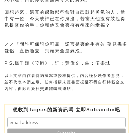
回想起來，還真的感激那些曾對自己鼓起勇氣的人，當
中有一位，今天或許已在你身邊，若當天他沒有鼓起勇
氣捉緊你的手，你和他又會否擁有後來的幸福？
／／「問誰可保證你可靠 諾言是否終生有效 望見幾多
愛侶 直衝過去 到頭來全是氣泡」
P.S.
楊千嬅《咬唇》，詞：黃偉文，曲：伍樂城
以上文章由作者特約撰寫或授權提供，內容謹反映作者意見，
並不代表本網立場。任何機構未經書面授權不得自行轉載全文
內容，但歡迎於社交媒體轉載連結。
想收到Tagsis的新資訊嗎 立即Subscribe吧