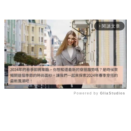
閱讀文章
arrow_forward_ios
Powered by 
GliaStudios
Mute