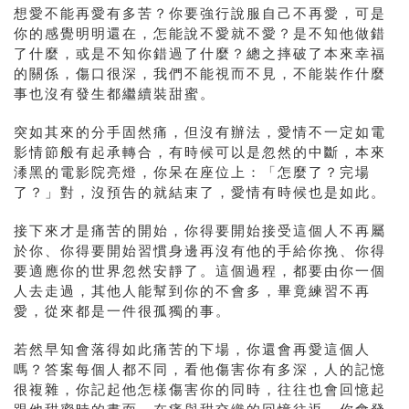
想愛不能再愛有多苦？你要強行說服自己不再愛，可是
你的感覺明明還在，怎能說不愛就不愛？是不知他做錯
了什麼，或是不知你錯過了什麼？總之摔破了本來幸福
的關係，傷口很深，我們不能視而不見，不能裝作什麼
事也沒有發生都繼續裝甜蜜。
突如其來的分手固然痛，但沒有辦法，愛情不一定如電
影情節般有起承轉合，有時候可以是忽然的中斷，本來
潻黑的電影院亮燈，你呆在座位上：「怎麼了？完場
了？」對，沒預告的就結束了，愛情有時候也是如此。
接下來才是痛苦的開始，你得要開始接受這個人不再屬
於你、你得要開始習慣身邊再沒有他的手給你挽、你得
要適應你的世界忽然安靜了。這個過程，都要由你一個
人去走過，其他人能幫到你的不會多，畢竟練習不再
愛，從來都是一件很孤獨的事。
若然早知會落得如此痛苦的下場，你還會再愛這個人
嗎？答案每個人都不同，看他傷害你有多深，人的記憶
很複雜，你記起他怎樣傷害你的同時，往往也會回憶起