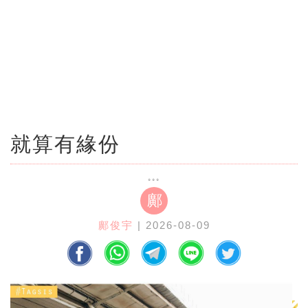
就算有緣份
鄺
鄺俊宇
| 2026-08-09