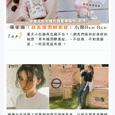
夏天小肚腩再也藏不住？！網美們維持好身材的
秘寶「草本纖潤酵素錠」～不絞痛、不刺激腸
道，一吃窈窕超有感 ！
傻傻分不清楚？超實用淘寶尺碼換算表，以後不用再浪費錢