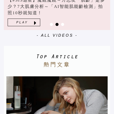
【#SIS追星】魔鏡魔鏡～方志友「肌齡」是多
少？7大肌膚分析～「AI智能肌能齡檢測」拍
照10秒就知道！
PLAY
- ALL VIDEOS -