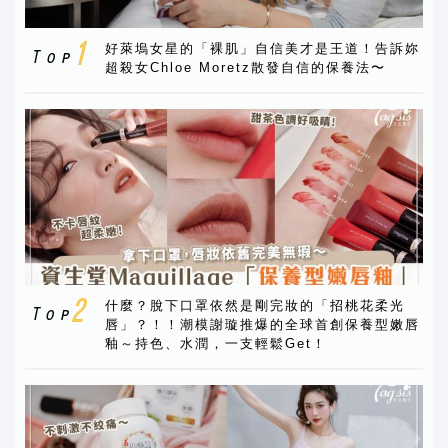
好萊塢女星的「裸肌」自信美才是王道！告訴妳
超殺女Chloe Moretz散發自信的保養法〜
什麼？脫下口罩依然是剛完妝的「招桃花柔光
唇」？！！潮模謝璇推爆的全球首創保養型嫩唇
釉～持色、水潤，一支輕鬆Get！