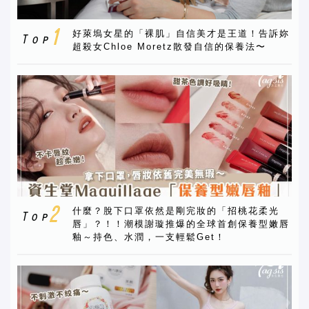
好萊塢女星的「裸肌」自信美才是王道！告訴妳
超殺女Chloe Moretz散發自信的保養法〜
什麼？脫下口罩依然是剛完妝的「招桃花柔光
唇」？！！潮模謝璇推爆的全球首創保養型嫩唇
釉～持色、水潤，一支輕鬆Get！