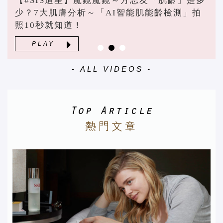
【#SIS追星】魔鏡魔鏡～方志友「肌齡」是多
少？7大肌膚分析～「AI智能肌能齡檢測」拍
照10秒就知道！
PLAY
- ALL VIDEOS -