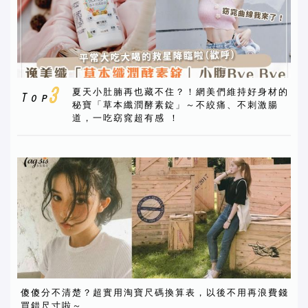
夏天小肚腩再也藏不住？！網美們維持好身材的
秘寶「草本纖潤酵素錠」～不絞痛、不刺激腸
道，一吃窈窕超有感 ！
傻傻分不清楚？超實用淘寶尺碼換算表，以後不用再浪費錢
買錯尺寸啦～