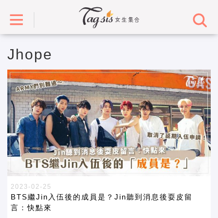
Jhope
2023-02-25
BTS繼Jin入伍後的成員是？Jin聽到消息後耍皮留
言：快點來