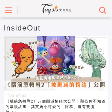
InsideOut
2024-07-03
《腦筋急轉彎2》八個刪減情緒大公開！那些你不知道
的幕後故事～其實嬌小可愛的「阿慕」還有雙胞