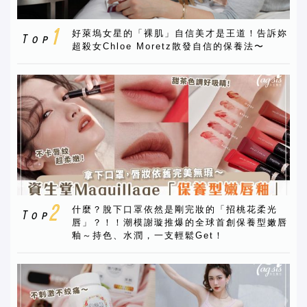
好萊塢女星的「裸肌」自信美才是王道！告訴妳
超殺女Chloe Moretz散發自信的保養法〜
什麼？脫下口罩依然是剛完妝的「招桃花柔光
唇」？！！潮模謝璇推爆的全球首創保養型嫩唇
釉～持色、水潤，一支輕鬆Get！