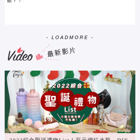
胎？！
- LOADMORE -