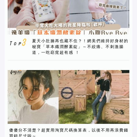
夏天小肚腩再也藏不住？！網美們維持好身材的
秘寶「草本纖潤酵素錠」～不絞痛、不刺激腸
道，一吃窈窕超有感 ！
傻傻分不清楚？超實用淘寶尺碼換算表，以後不用再浪費錢
買錯尺寸啦～