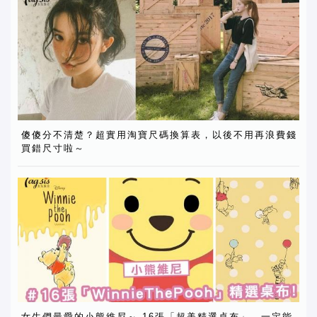
傻傻分不清楚？超實用淘寶尺碼換算表，以後不用再浪費錢
買錯尺寸啦～
女生們最愛的小熊維尼～ 16張「超美精選桌布」，一定能