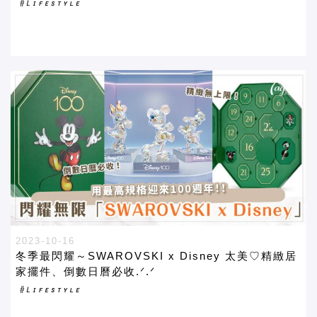
2023-10-16
冬季最閃耀～SWAROVSKI x Disney 太美♡精緻居
家擺件、倒數日曆必收.ᐟ.ᐟ