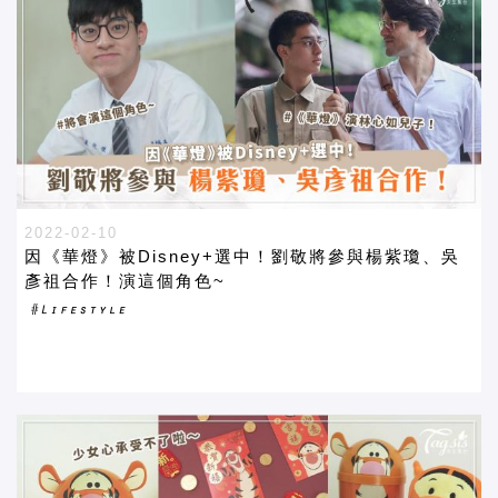
2022-02-10
因《華燈》被Disney+選中！劉敬將參與楊紫瓊、吳
彥祖合作！演這個角色~