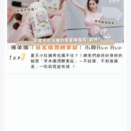
夏天小肚腩再也藏不住？！網美們維持好身材的
秘寶「草本纖潤酵素錠」～不絞痛、不刺激腸
道，一吃窈窕超有感 ！