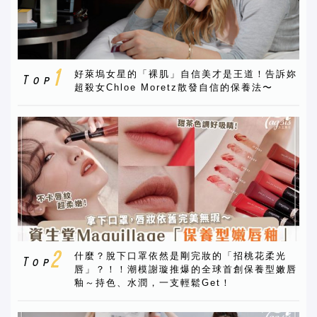
好萊塢女星的「裸肌」自信美才是王道！告訴妳
超殺女Chloe Moretz散發自信的保養法〜
什麼？脫下口罩依然是剛完妝的「招桃花柔光
唇」？！！潮模謝璇推爆的全球首創保養型嫩唇
釉～持色、水潤，一支輕鬆Get！