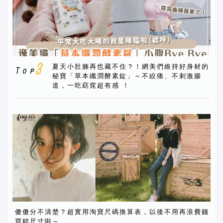
夏天小肚腩再也藏不住？！網美們維持好身材的
秘寶「草本纖潤酵素錠」～不絞痛、不刺激腸
道，一吃窈窕超有感 ！
傻傻分不清楚？超實用淘寶尺碼換算表，以後不用再浪費錢
買錯尺寸啦～