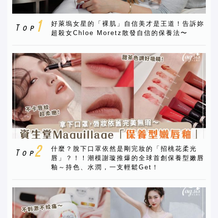
好萊塢女星的「裸肌」自信美才是王道！告訴妳
超殺女Chloe Moretz散發自信的保養法〜
什麼？脫下口罩依然是剛完妝的「招桃花柔光
唇」？！！潮模謝璇推爆的全球首創保養型嫩唇
釉～持色、水潤，一支輕鬆Get！