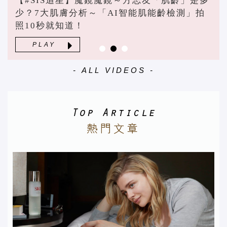
【#SIS追星】魔鏡魔鏡～方志友「肌齡」是多
少？7大肌膚分析～「AI智能肌能齡檢測」拍
照10秒就知道！
PLAY
- ALL VIDEOS -