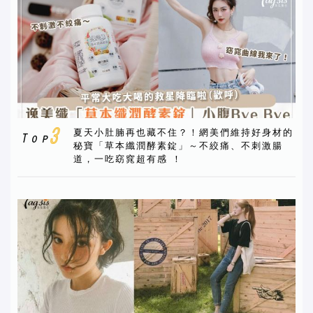
夏天小肚腩再也藏不住？！網美們維持好身材的
秘寶「草本纖潤酵素錠」～不絞痛、不刺激腸
道，一吃窈窕超有感 ！