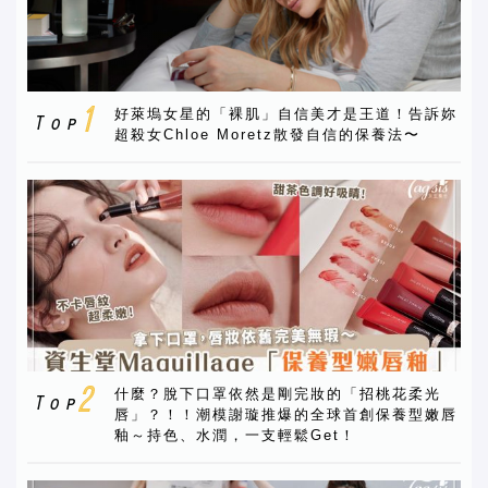
好萊塢女星的「裸肌」自信美才是王道！告訴妳
超殺女Chloe Moretz散發自信的保養法〜
什麼？脫下口罩依然是剛完妝的「招桃花柔光
唇」？！！潮模謝璇推爆的全球首創保養型嫩唇
釉～持色、水潤，一支輕鬆Get！