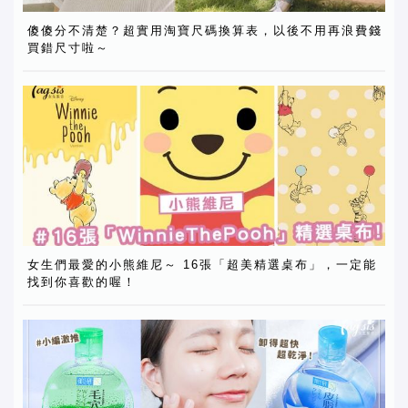
傻傻分不清楚？超實用淘寶尺碼換算表，以後不用再浪費錢
買錯尺寸啦～
女生們最愛的小熊維尼～ 16張「超美精選桌布」，一定能
找到你喜歡的喔！