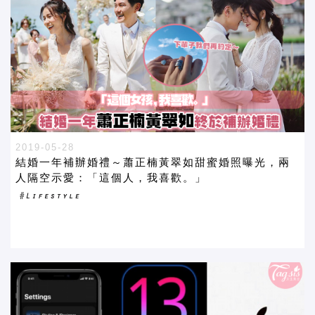
2019-05-28
結婚一年補辦婚禮～蕭正楠黃翠如甜蜜婚照曝光，兩
人隔空示愛：「這個人，我喜歡。」