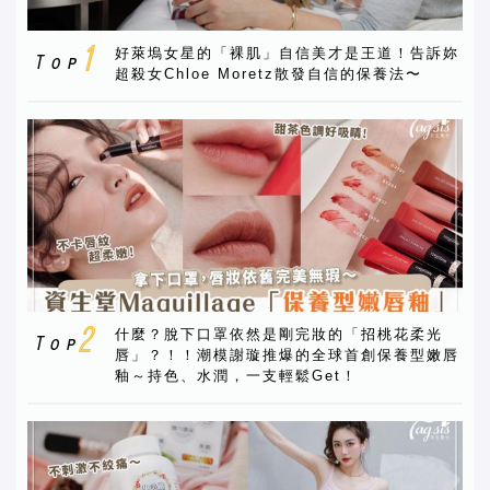
好萊塢女星的「裸肌」自信美才是王道！告訴妳
超殺女Chloe Moretz散發自信的保養法〜
什麼？脫下口罩依然是剛完妝的「招桃花柔光
唇」？！！潮模謝璇推爆的全球首創保養型嫩唇
釉～持色、水潤，一支輕鬆Get！