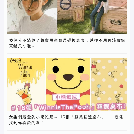
傻傻分不清楚？超實用淘寶尺碼換算表，以後不用再浪費錢
買錯尺寸啦～
女生們最愛的小熊維尼～ 16張「超美精選桌布」，一定能
找到你喜歡的喔！