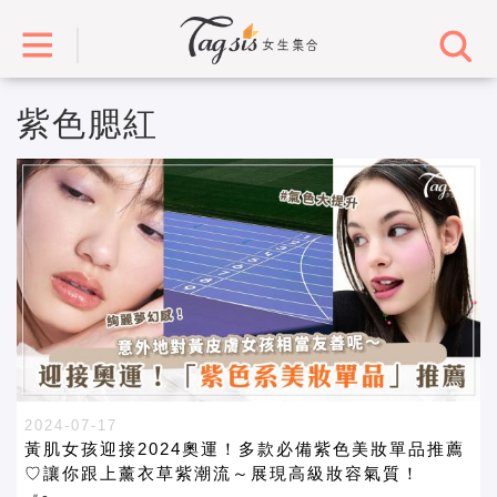
紫色腮紅
2024-07-17
黃肌女孩迎接2024奧運！多款必備紫色美妝單品推薦
♡讓你跟上薰衣草紫潮流～展現高級妝容氣質！