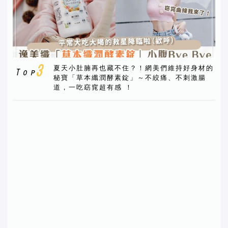
夏天小肚腩再也藏不住？！網美們維持好身材的
秘寶「草本纖潤酵素錠」～不絞痛、不刺激腸
道，一吃窈窕超有感 ！