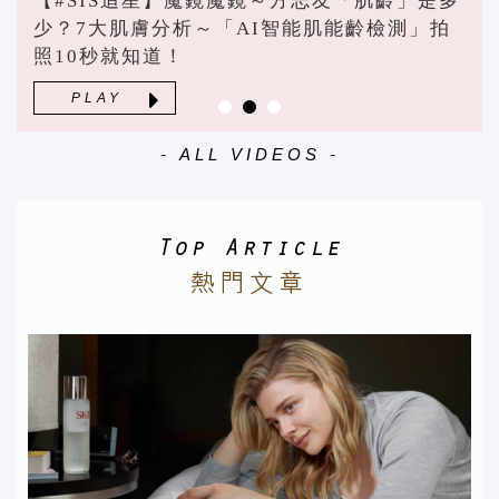
【#SIS追星】魔鏡魔鏡～方志友「肌齡」是多
少？7大肌膚分析～「AI智能肌能齡檢測」拍
照10秒就知道！
PLAY
- ALL VIDEOS -