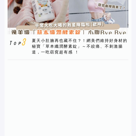
夏天小肚腩再也藏不住？！網美們維持好身材的
秘寶「草本纖潤酵素錠」～不絞痛、不刺激腸
道，一吃窈窕超有感 ！