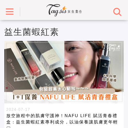
益生菌蝦紅素
2024-07-17
放空旅程中的肌膚守護神！NAFU LIFE 賦活青春禮
盒：益生菌蝦紅素專利成分，以油保養讓肌膚更年輕