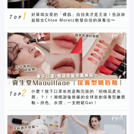
好萊塢女星的「裸肌」自信美才是王道！告訴妳
超殺女Chloe Moretz散發自信的保養法〜
什麼？脫下口罩依然是剛完妝的「招桃花柔光
唇」？！！潮模謝璇推爆的全球首創保養型嫩唇
釉～持色、水潤，一支輕鬆Get！