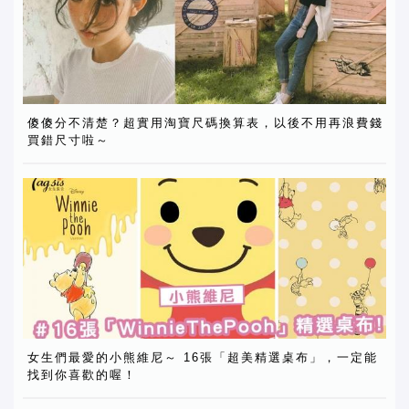
傻傻分不清楚？超實用淘寶尺碼換算表，以後不用再浪費錢
買錯尺寸啦～
女生們最愛的小熊維尼～ 16張「超美精選桌布」，一定能
找到你喜歡的喔！