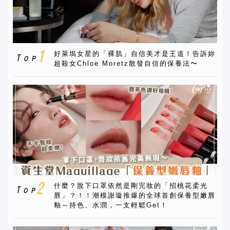
好萊塢女星的「裸肌」自信美才是王道！告訴妳
超殺女Chloe Moretz散發自信的保養法〜
什麼？脫下口罩依然是剛完妝的「招桃花柔光
唇」？！！潮模謝璇推爆的全球首創保養型嫩唇
釉～持色、水潤，一支輕鬆Get！