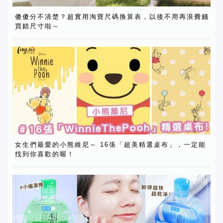
傻傻分不清楚？超實用淘寶尺碼換算表，以後不用再浪費錢
買錯尺寸啦～
女生們最愛的小熊維尼～ 16張「超美精選桌布」，一定能
找到你喜歡的喔！