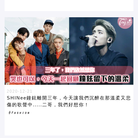
2020-12-21
SHINee鐘鉉離開三年，今天讓我們沉醉在那溫柔又悲
傷的歌聲中.....二哥，我們好想你！