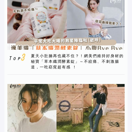
夏天小肚腩再也藏不住？！網美們維持好身材的
秘寶「草本纖潤酵素錠」～不絞痛、不刺激腸
道，一吃窈窕超有感 ！