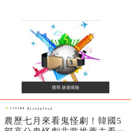
農歷七月來看鬼怪劇！韓國5