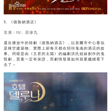
5. 《德魯納酒店》
主演：IU、呂珍九
還在播放中的韓劇《德魯納酒店》，以首爾市中心看似
是棟
空建築物、實際上卻每天都在招
待鬼魂的酒店的故
事。同樣是由《主君的太陽》的編劇洪氏姐妹創作的鬼
怪劇，質素一定有保證，而劇情發展如何就要繼續看下
去了～