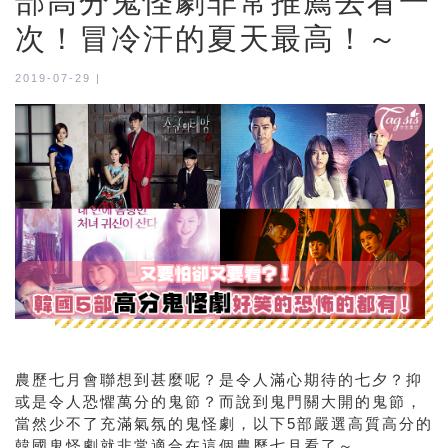
部高分鬼怪劇非常推薦去看一
次！冒冷汗的夏天最高！～
2019-07-29 |
農歷七月會聯想到甚麼呢？是令人滿心期待的七夕？抑
或是令人恐懼萬分的鬼節？而說到鬼門關大開的鬼節，
當然少不了充滿氣氛的鬼怪劇，以下5部嚴選高質高分的
韓國鬼怪劇就非常適合在這個農歷七月看了～