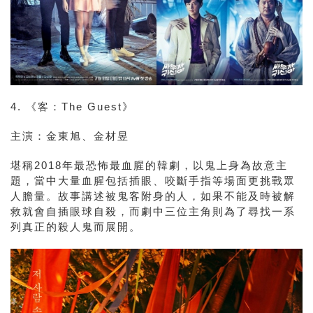
4. 《客：The Guest》
主演：金東旭、金材昱
堪稱2018年最恐怖最血腥的韓劇，以鬼上身為故意主
題，當中大量血腥包括插眼、咬斷手指等場面更挑戰眾
人膽量。故事講述被鬼客附身的人，如果不能及時被解
救就會自插眼球自殺，而劇中三位主角則為了尋找一系
列真正的殺人鬼而展開。