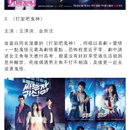
3. 《打架吧鬼神》
主演：玉澤演、金所泫
改篇自同名漫畫的
《打架吧鬼神》，同樣以喜劇＋愛情
＋一點鬼怪元素為劇情重點，恐怖程度近乎零。劇中講
述女主角每天應付高考，都還沒有好好享受過生活就因
意外離世。死後偶遇男主角不打不相識，及後更一起去
追逐鬼怪。