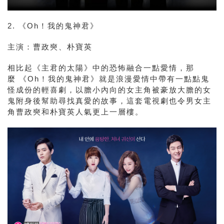
2. 《Oh！我的鬼神君》
主演：
曹政奭、朴寶英
相比起《主君的太陽》中的恐怖融合一點愛情，那
麼 《Oh！我的鬼神君》就是浪漫愛情中帶有一點點鬼
怪成份的輕喜劇，以膽小內向的女主角被豪放大膽的女
鬼附身後幫助尋找真愛的故事，這套電視劇也令男女主
角
曹政奭和朴寶英人氣更上一層樓。