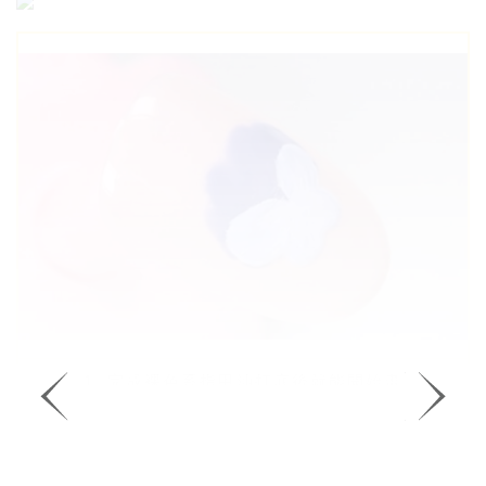
1. 完成裸色系指甲油打底後就能開始畫
圖案了~用小筆沾取紫藍色指甲油， 在
甲面畫出蝴蝶蘭最底部花瓣的輪廓，再
用輕點的方式把中間填滿。