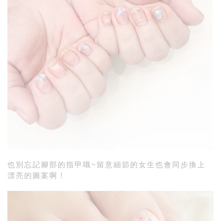
也別忘記腳部的指甲哦~留意細節的女生也會同步換上
漂亮的圖案啊！