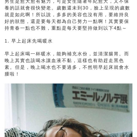
男生是愈大愈有魅力，可是女生隨著年紀愈大，又不保
養的話就會很快變老。歲數還未到30，臉上呈現的歲數
就是如此啊！所以說，多多的美容也沒有用，要維持良
好的狀態，還是要每天都為自己努力一點啊！其實要保
持青春一點也不難，重點是每天要堅持做到以下4點～
1. 早上起床先喝暖水
早上
起床
喝一杯暖水，能夠補充水份，並清潔腸胃。而
晚上其實也該喝水讓血液不黏，這樣也有助趕走黑色
素。但是，晚上喝水也不要過多，不然明早起床就會水
腫啦！