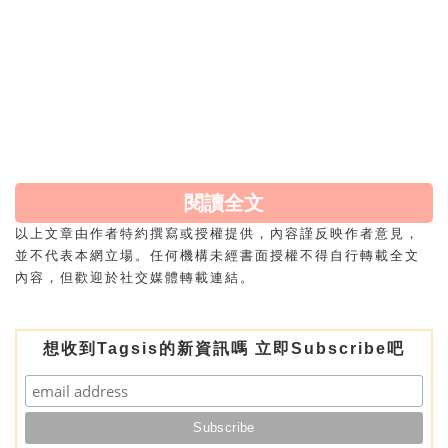
只需簡單幾筆就能畫出漂亮的圖案了，SIS不用出去
弄，在家就能輕鬆GET了！
source:instagram&pinterest
閱讀全文
以上文章由作者特約撰寫或授權提供，內容謹反映作者意見，
並不代表本網立場。任何機構未經書面授權不得自行轉載全文
內容，但歡迎於社交媒體轉載連結。
想收到Tagsis的新資訊嗎 立即Subscribe吧