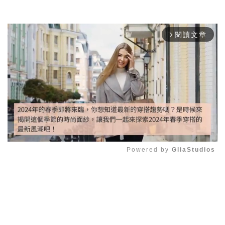
閱讀文章
arrow_forward_ios
Powered by 
GliaStudios
Mute