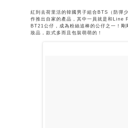
紅到去荷里活的韓國男子組合BTS（防彈
作推出自家的產品，其中一員就是和Line 
BT21公仔，成為粉絲追棒的公仔之一！剛
妝品，款式多而且包裝萌萌的！