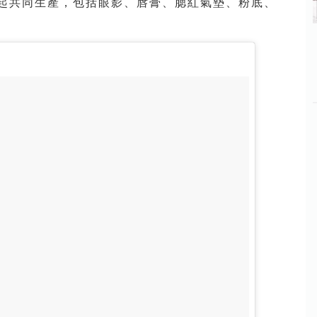
CS一起共同生產，包括眼影、唇膏、腮紅氣墊、粉底、