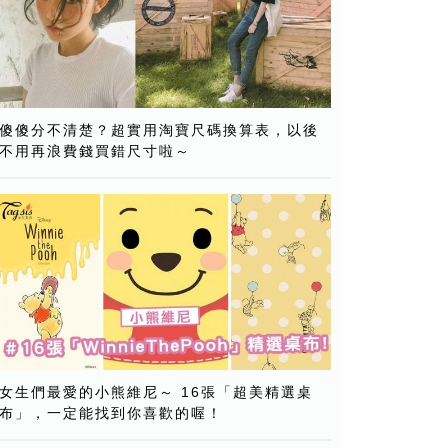
傻傻分不清楚？超實用淘寶尺碼換算表，以後
不用再浪費錢買錯尺寸啦～
女生們最愛的小熊維尼～ 16張「超美精選桌
布」，一定能找到你喜歡的喔！