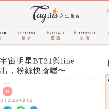
明星BT21與line
品推出，粉絲快搶喔〜
H
ig
| 2026-08-02