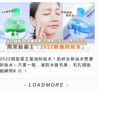
2022開架霸主最強卸妝水！肌研全新油水雙層
卸妝水～只要一瓶，連防水睫毛膏、毛孔殘妝
都瞬間K.O.！
- LOADMORE -