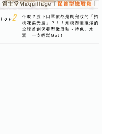
什麼？脫下口罩依然是剛完妝的「招
桃花柔光唇」？！！潮模謝璇推爆的
全球首創保養型嫩唇釉～持色、水
潤，一支輕鬆Get！