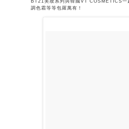
BT21美妝系列與韓國
VT COSMETI
調色霜等等包羅萬有！