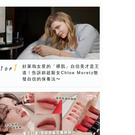
好萊塢女星的「裸肌」自信美才是王
道！告訴妳超殺女Chloe Moretz散
發自信的保養法〜