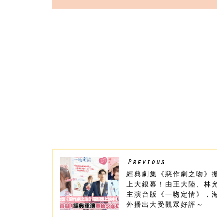
經典劇集《惡作劇之吻》
上大銀幕！由王大陸、林
主演台版《一吻定情》，
外播出大受觀眾好評～