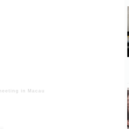
meeting in Macau
 元