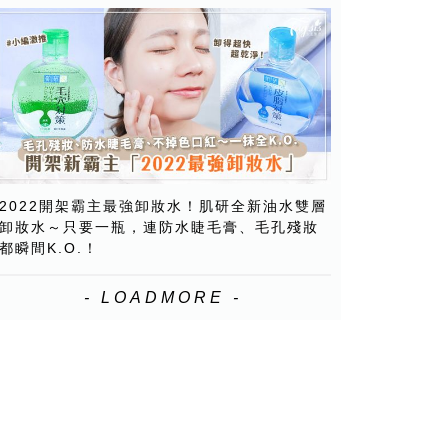
2022開架霸主最強卸妝水！肌研全新油水雙層
卸妝水～只要一瓶，連防水睫毛膏、毛孔殘妝
都瞬間K.O.！
- LOADMORE -