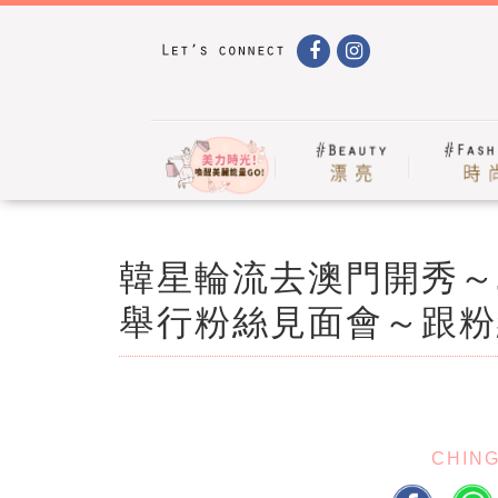
韓星輪流去澳門開秀～Je
舉行粉絲見面會～跟粉
CHIN