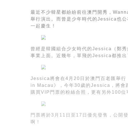
最近不少韓星都紛紛前往澳門開秀，Wanna 
舉行演出。而曾是少年時代的Jessica
一起慶生！
曾經是韓國組合少女時代的Jessica（鄭
事業上面。近幾年，單飛的Jessica都
Jessica將會在4月20日於澳門百老匯舉行《Jessi
in Macau》，今年30歲的Jessica，
購買VIP門票的粉絲合照，更有另外100位可
門票將於3月11日至17日優先發售，公開
啊！