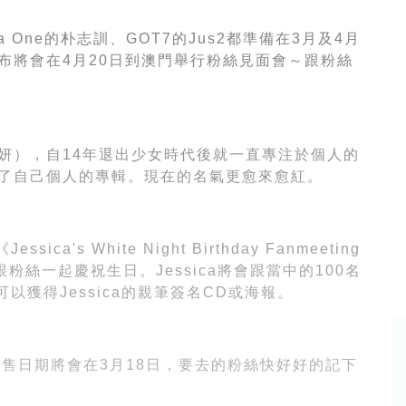
One的朴志訓、GOT7的Jus2都準備在3月及4月
也公布將會在4月20日到澳門舉行粉絲見面會～跟粉絲
秀妍），自14年
退出少女時代後就一直專注於個人的
推出了自己個人的專輯。現在的名氣更愈來愈紅。
ca's White Night Birthday Fanmeeting
將會跟粉絲一起慶祝生日。Jessica將會跟當中的100名
以獲得Jessica的親筆簽名CD或海報。
發售日期將會在3月18日，要去的粉絲快好好的記下