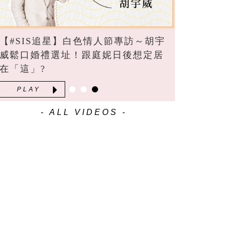
【#SIS追星】白色情人節專訪～胡宇
威鬆口婚禮選址！跟庭妮日後想定居
在「這」?
PLAY
- ALL VIDEOS -