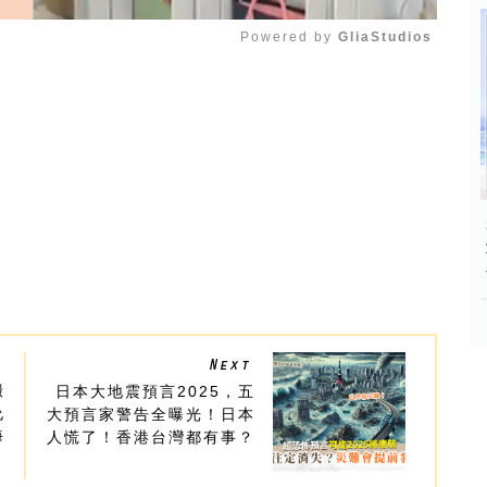
Powered by 
GliaStudios
Mute
搬
日本大地震預言2025，五
允
大預言家警告全曝光！日本
海
人慌了！香港台灣都有事？