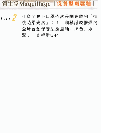
什麼？脫下口罩依然是剛完妝的「招
桃花柔光唇」？！！潮模謝璇推爆的
全球首創保養型嫩唇釉～持色、水
潤，一支輕鬆Get！