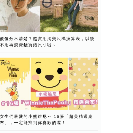
傻傻分不清楚？超實用淘寶尺碼換算表，以後
不用再浪費錢買錯尺寸啦～
女生們最愛的小熊維尼～ 16張「超美精選桌
布」，一定能找到你喜歡的喔！