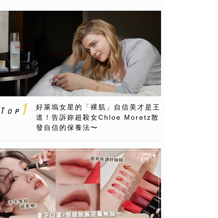
好萊塢女星的「裸肌」自信美才是王
道！告訴妳超殺女Chloe Moretz散
發自信的保養法〜