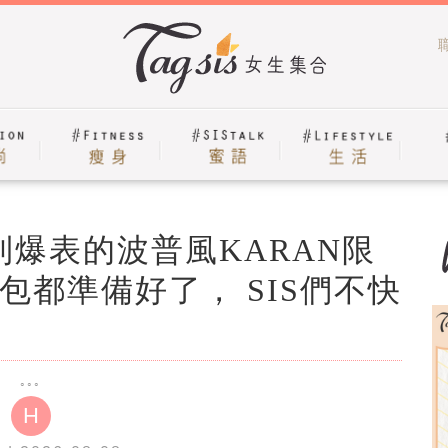
美到爆表的波普風KARAN限
都準備好了， SIS們不快
H