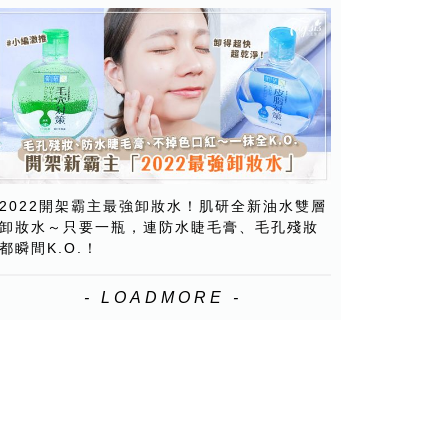
2022開架霸主最強卸妝水！肌研全新油水雙層
卸妝水～只要一瓶，連防水睫毛膏、毛孔殘妝
都瞬間K.O.！
- LOADMORE -