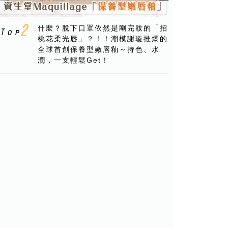
什麼？脫下口罩依然是剛完妝的「招
桃花柔光唇」？！！潮模謝璇推爆的
全球首創保養型嫩唇釉～持色、水
潤，一支輕鬆Get！