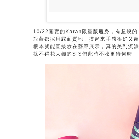
10/22開賣的Karan限量版瓶身，有
瓶蓋都採用霧面質地，摸起來手感很好又
根本就能直接放在藝廊展示，真的美到流
捨不得花大錢的SIS們此時不收更待何時！