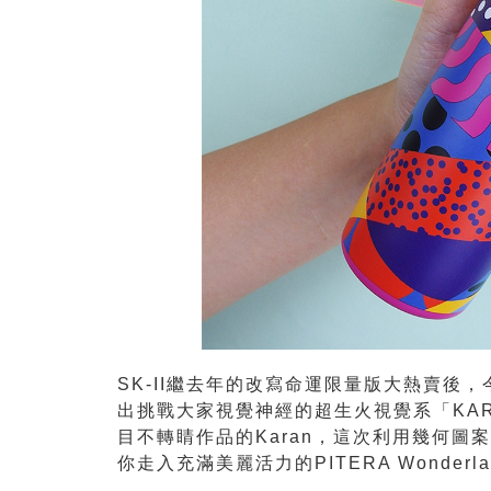
SK-II繼去年的改寫命運限量版大熱賣後，今
出挑戰大家視覺神經的超生火視覺系「KA
目不轉睛作品的Karan，這次利用幾何圖
你走入充滿美麗活力的PITERA Wonderla