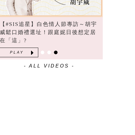
【#SIS追星】白色情人節專訪～胡宇
威鬆口婚禮選址！跟庭妮日後想定居
在「這」?
PLAY
- ALL VIDEOS -