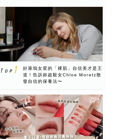
好萊塢女星的「裸肌」自信美才是王
道！告訴妳超殺女Chloe Moretz散
發自信的保養法〜