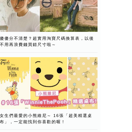
傻傻分不清楚？超實用淘寶尺碼換算表，以後
不用再浪費錢買錯尺寸啦～
女生們最愛的小熊維尼～ 16張「超美精選桌
布」，一定能找到你喜歡的喔！