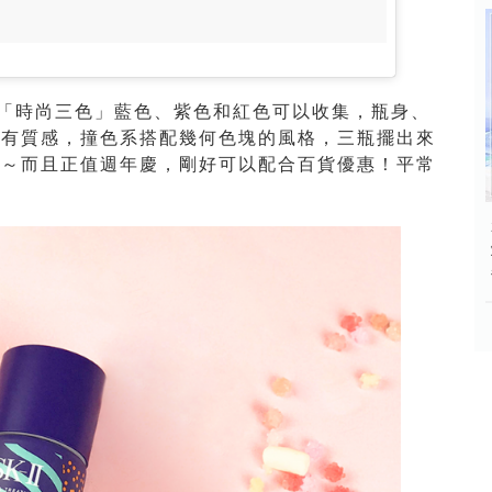
超燒的「時尚三色」藍色、紫色和紅色可以收集，瓶身、
超有質感，撞色系搭配幾何色塊的風格，三瓶擺出來
淚～而且正值週年慶，剛好可以配合百貨優惠！平常