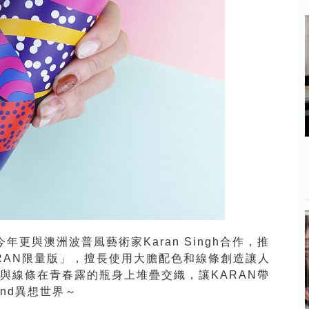
年更與澳洲波普風藝術家Karan Singh合作，推
RAN限量版」，擅長使用大膽配色和線條創造讓人
案與線條在青春露的瓶身上堆疊交織，讓KARAN帶
nd
異想世界
～