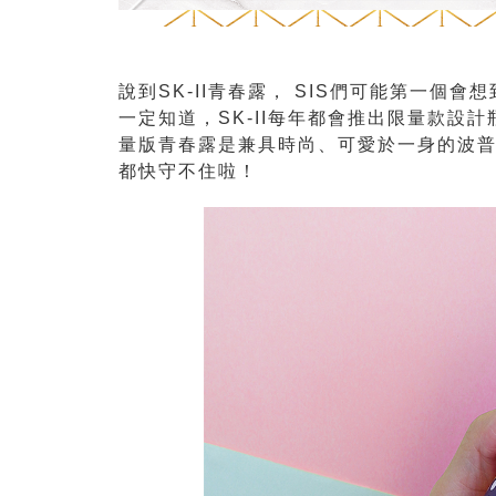
說到SK-II青春露， SIS們可能第一個
一定知道，SK-II每年都會推出限量款設
量版青春露是兼具時尚、可愛於一身的波
都快守不住啦！