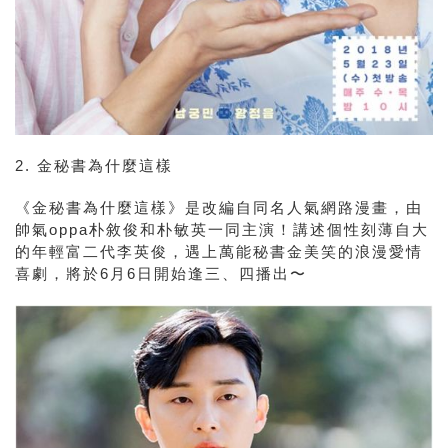
2. 金秘書為什麼這樣
《金秘書為什麼這樣》是改編自同名人氣網路漫畫，由
帥氣oppa朴敘俊和朴敏英一同主演！講述個性刻薄自大
的年輕富二代李英俊
，遇上萬能秘書金美笑
的浪漫愛情
喜劇，將於6月6日開始逢三、四播出〜