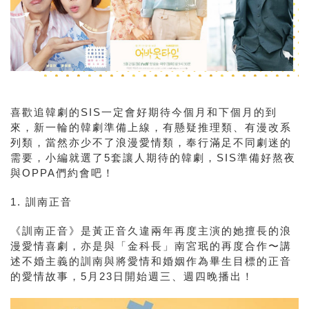
喜歡追韓劇的SIS一定會好期待今個月和下個月的到
來，新一輪的韓劇準備上線，有懸疑推理類、有漫改系
列類，當然亦少不了浪漫愛情類，奉行滿足不同劇迷的
需要，小編就選了5套讓人期待的韓劇，SIS準備好熬夜
與OPPA們約會吧！
1. 訓南正音
《訓南正音》是黃正音久違兩年再度主演的她擅長的浪
漫愛情喜劇，亦是與「金科長」南宮珉的再度合作〜講
述不婚主義的訓南
與將愛情和婚姻作為畢生目標的正音
的愛情故事，5月23日開始週三、週四晚播出！