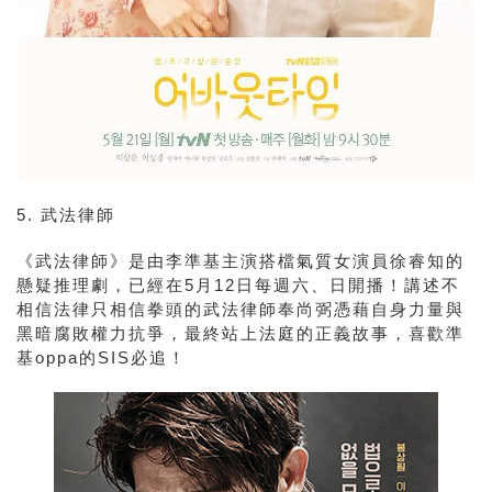
5.
武法律師
《武法律師》是由李準基主演搭檔氣質女演員
徐睿知
的
懸疑推理劇，已經在5月12日每週六、日開播！講述不
相信法律只相信拳頭的武法律師奉尚弼憑藉自身力量與
黑暗腐敗權力抗爭，最終站上法庭的正義故事，喜歡準
基oppa的SIS必追！