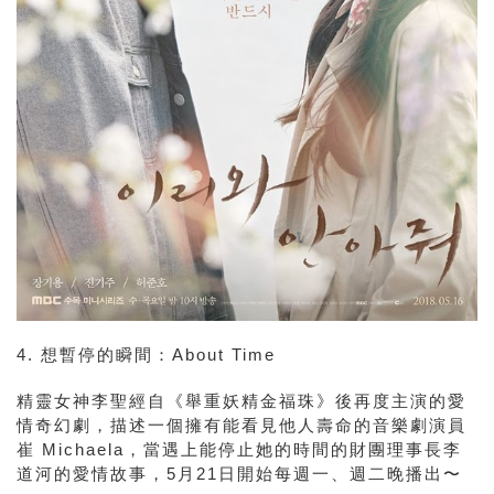
4. 想暫停的瞬間：About Time
精靈女神李聖經自《舉重妖精金福珠》後再度主演的愛
情奇幻劇，
描述一個擁有能看見他人壽命的音樂劇演員
崔 Michaela
，當遇上能停止她的時間的財團理事長李
道河
的愛情故事，5月21日開始每週一、週二晚播出〜