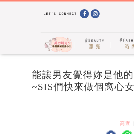
能讓男友覺得妳是他的
~SIS們快來做個窩心
高宜
|