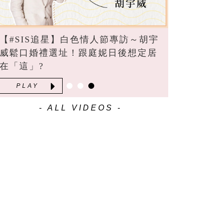
【#SIS追星】白色情人節專訪～胡宇
威鬆口婚禮選址！跟庭妮日後想定居
在「這」?
PLAY
- ALL VIDEOS -