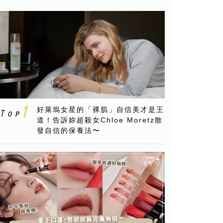
好萊塢女星的「裸肌」自信美才是王
道！告訴妳超殺女Chloe Moretz散
發自信的保養法〜