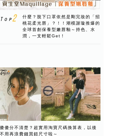
什麼？脫下口罩依然是剛完妝的「招
桃花柔光唇」？！！潮模謝璇推爆的
全球首創保養型嫩唇釉～持色、水
潤，一支輕鬆Get！
傻傻分不清楚？超實用淘寶尺碼換算表，以後
不用再浪費錢買錯尺寸啦～