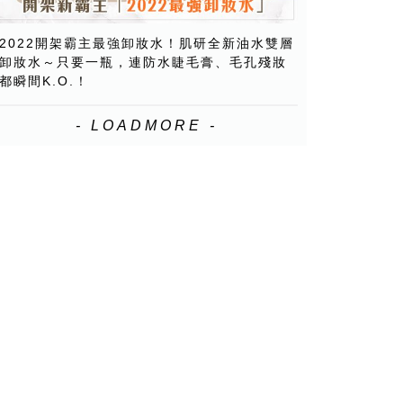
2022開架霸主最強卸妝水！肌研全新油水雙層
卸妝水～只要一瓶，連防水睫毛膏、毛孔殘妝
都瞬間K.O.！
- LOADMORE -