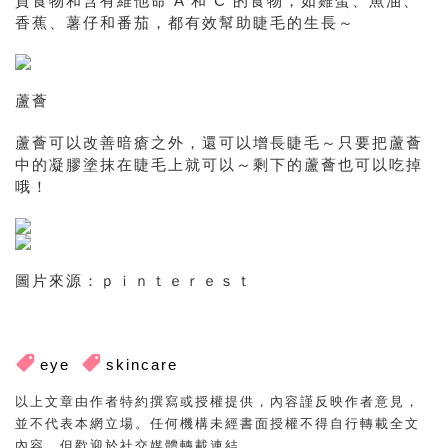
質食物和含有維他命 A 和 C 的食物，如雞蛋、魚油、
香蕉、薯仔和番茄，都有效幫助睫毛的生長～
蘆薈
蘆薈可以改善暗瘡之外，還可以增長睫毛～只要把蘆薈
中的凝膠塗抹在睫毛上就可以～剩下的蘆薈也可以吃掉
哦！
圖片來源：ｐｉｎｔｅｒｅｓｔ
eye
skincare
以上文章由作者特約撰寫或授權提供，內容謹反映作者意見，
並不代表本網立場。任何機構未經書面授權不得自行轉載全文
內容，但歡迎於社交媒體轉載連結。