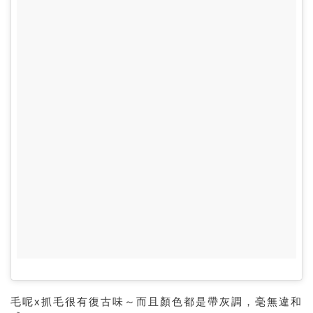
毛呢x抓毛很有復古味～而且顏色都是帶灰調，毫無違和