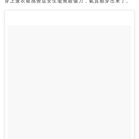
穿上連衣裙感覺這女生毫無殺傷力，氣質都穿出來了。