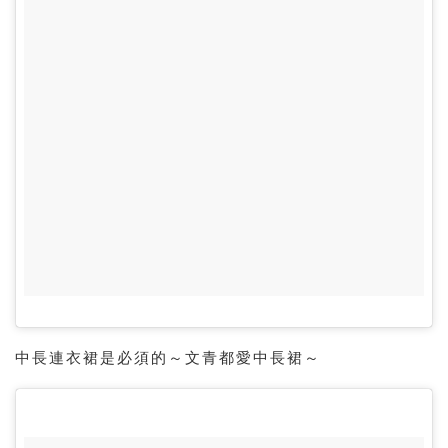
中長連衣裙是必須的～文青都愛中長裙～