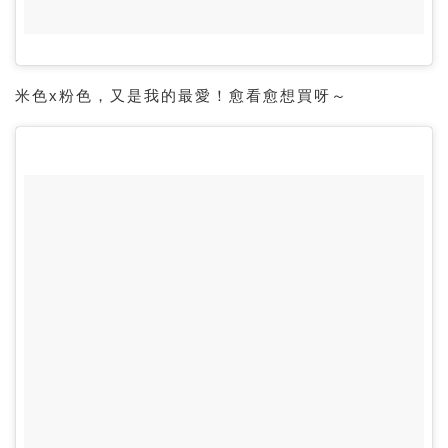
米色x粉色，又是我的最愛！愈看愈想買呀～