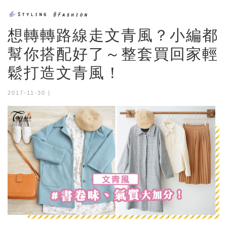
想轉轉路線走文青風？小編都
幫你搭配好了～整套買回家輕
鬆打造文青風！
2017-11-30 |