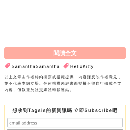
東京原宿的
“
HELLO KITTY ”
期間限定
POP UP Store
會在11月1日至11月16日期間舉行，而
心齋橋店的
Hello Kitty Meet Bottle活動會在11月1日至
5
日舉行，
會於這段時間到東京或大阪的SIS，不要錯過這麼好玩
又有趣的活動！
Photo Source: Youtube
閱讀全文
SamanthaSamantha
HelloKitty
以上文章由作者特約撰寫或授權提供，內容謹反映作者意見，
並不代表本網立場。任何機構未經書面授權不得自行轉載全文
內容，但歡迎於社交媒體轉載連結。
想收到Tagsis的新資訊嗎 立即Subscribe吧