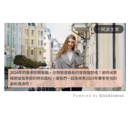
閱讀文章
arrow_forward_ios
Powered by 
GliaStudios
Mute