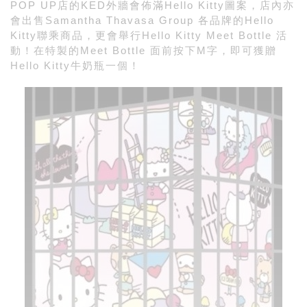
POP UP店的KED
外牆會佈滿
Hello Kitty
圖案，店內亦
會出售
Samantha Thavasa Group
各品牌的
Hello
Kitty
聯乘商品，更會舉行
Hello Kitty Meet Bottle
活
動！在特製的
Meet Bottle
面前按下
M
字，即可獲贈
Hello Kitty
牛奶瓶一個！