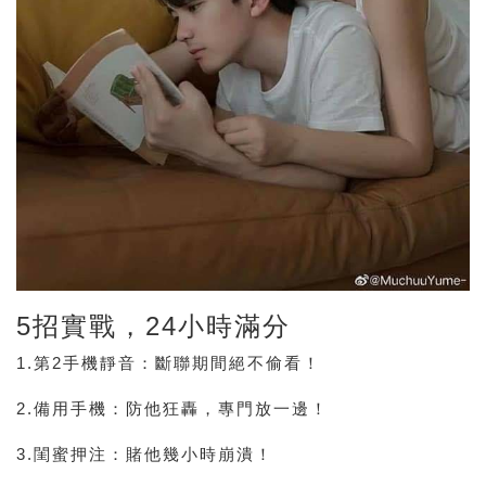
5招實戰，24小時滿分
1.第2手機靜音
：斷聯期間絕不偷看！
2.備用手機
：防他狂轟，專門放一邊！
3.閨蜜押注
：賭他幾小時崩潰！