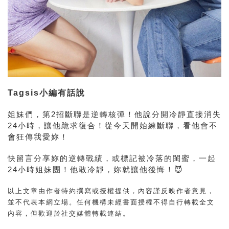
Tagsis小編有話說
姐妹們，
第2招斷聯是逆轉核彈
！他說分開冷靜直接消失
24小時，讓他跪求復合！從今天開始練斷聯，看他會不
會狂傳我愛妳！
快留言分享妳的逆轉戰績，或標記被冷落的閨蜜，一起
24小時姐妹團！他敢冷靜，妳就讓他後悔！😈
以上文章由作者特約撰寫或授權提供，內容謹反映作者意見，
並不代表本網立場。任何機構未經書面授權不得自行轉載全文
內容，但歡迎於社交媒體轉載連結。