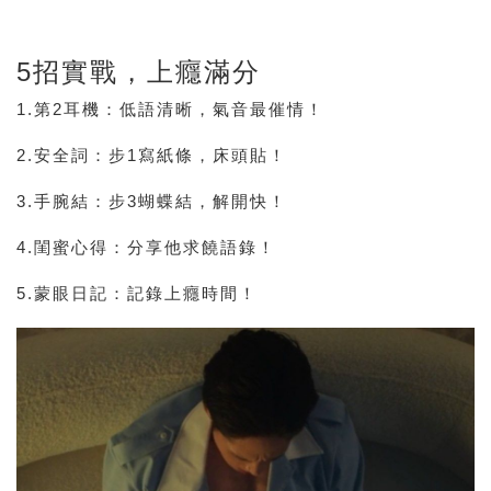
5招實戰，上癮滿分
1.第2耳機
：低語清晰，氣音最催情！
2.安全詞
：步1寫紙條，床頭貼！
3.手腕結
：步3蝴蝶結，解開快！
4.閨蜜心得
：分享他求饒語錄！
5.蒙眼日記
：記錄上癮時間！