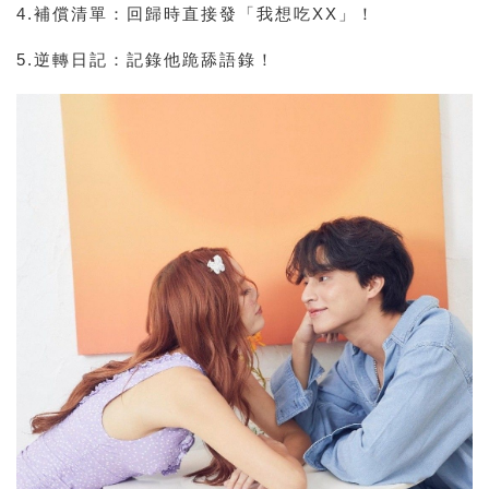
4.補償清單
：回歸時直接發「我想吃XX」！
5.逆轉日記
：記錄他跪舔語錄！