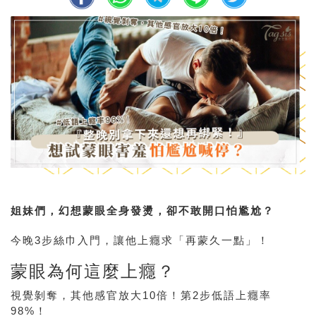
姐妹們，幻想蒙眼全身發燙，卻不敢開口怕尷尬？
今晚3步絲巾入門，讓他上癮求「再蒙久一點」！
蒙眼為何這麼上癮？
視覺剝奪，其他感官放大10倍！
第2步低語上癮率
98%
！