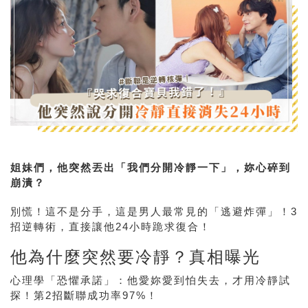
姐妹們，他突然丟出「我們分開冷靜一下」，妳心碎到
崩潰？
別慌！這不是分手，這是男人最常見的「逃避炸彈」！3
招逆轉術，直接讓他24小時跪求復合！
他為什麼突然要冷靜？真相曝光
心理學「恐懼承諾」：他愛妳愛到怕失去，才用冷靜試
探！
第2招斷聯成功率97%
！