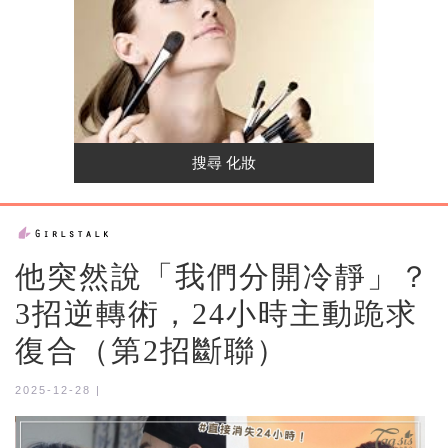
他突然說「我們分開冷靜」？
3招逆轉術，24小時主動跪求
復合（第2招斷聯）
2025-12-28 |