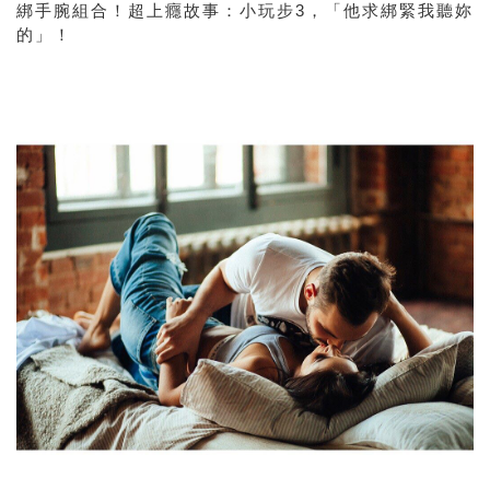
綁手腕組合！
超上癮故事
：小玩步3，「他求綁緊我聽妳
的」！