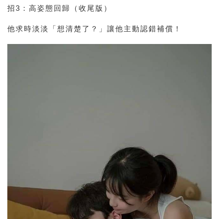
招3：高姿態回歸（收尾版）
他求時淡淡「想清楚了？」讓他主動認錯補償！