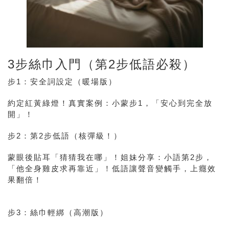
3步絲巾入門（第2步低語必殺）
步1：安全詞設定（暖場版）
約定紅黃綠燈！
真實案例
：小蒙步1，「安心到完全放
開」！
步2：第2步低語（核彈級！）
蒙眼後貼耳「猜猜我在哪」！
姐妹分享
：小語第2步，
「他全身雞皮求再靠近」！低語讓聲音變觸手，上癮效
果翻倍！
步3：絲巾輕綁（高潮版）