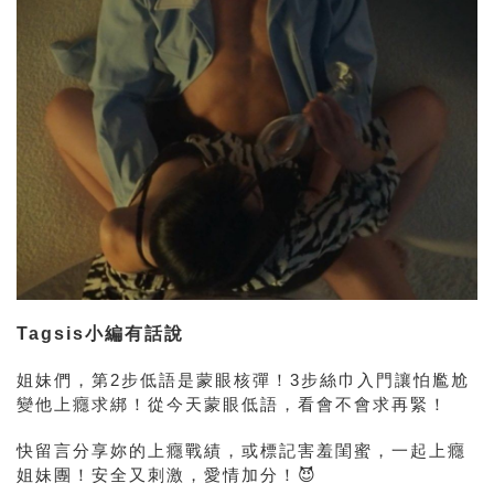
Tagsis小編有話說
姐妹們，
第2步低語是蒙眼核彈
！3步絲巾入門讓怕尷尬
變他上癮求綁！從今天蒙眼低語，看會不會求再緊！
快留言分享妳的上癮戰績，或標記害羞閨蜜，一起上癮
姐妹團！安全又刺激，愛情加分！😈