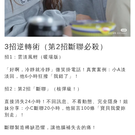
3招逆轉術（第2招斷聯必殺）
招1：雲淡風輕（暖場版）
「好啊，冷靜就冷靜」微笑掛電話！
真實案例
：小A淡
淡回，他6小時狂撥「我錯了」！
招2：第2招「斷聯」（核彈級！）
直接消失24小時！不回訊息、不看動態、完全隱身！
姐
妹分享
：小C斷聯20小時，他留言100條「寶貝我愛妳
別走」！
斷聯製造稀缺恐懼，讓他腦補失去的痛！