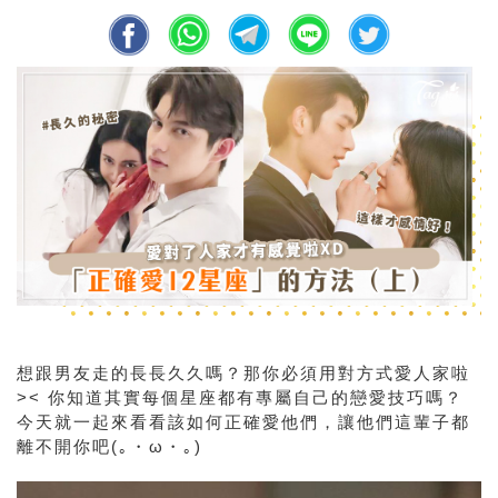
想跟男友走的長長久久嗎？那你必須用對方式愛人家啦
>< 你知道其實每個星座都有專屬自己的戀愛技巧嗎？
今天就一起來看看該如何正確愛他們，讓他們這輩子都
離不開你吧(｡・ω・｡)