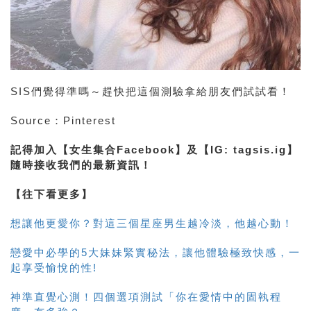
SIS們覺得準嗎～趕快把這個測驗拿給朋友們試試看！
Source：Pinterest
記得加入【女生集合Facebook】及【IG: tagsis.ig】
隨時接收我們的最新資訊！
【往下看更多】
想讓他更愛你？對這三個星座男生越冷淡，他越心動！
戀愛中必學的5大妹妹緊實秘法，讓他體驗極致快感，一
起享受愉悅的性!
神準直覺心測！四個選項測試「你在愛情中的固執程