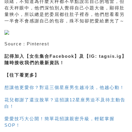
頭緒，不知道為什麼天秤都不早點說出自己的地雷，但
在天秤眼中，他們深怕別人覺得自己小題大做，顯得肚
量狹小，所以總是把委屈都往肚子裡吞，他們想看看另
一半會不會感謝自己的包容，殊不知卻把愛給磨光了～
Source：Pinterest
記得加入【女生集合
Facebook
】及【
IG: tagsis.ig
】
隨時接收我們的最新資訊！
【往下看更多】
想讓他更愛你？對這三個星座男生越冷淡，他越心動！
花兒都謝了還沒脫單？這招讓12星座男迫不及待主動告
白！
愛愛技巧大公開！簡單花招讓親密升級，輕鬆掌握
SOP！