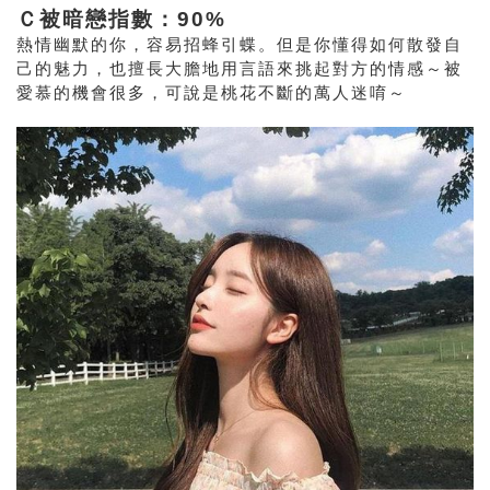
Ｃ被暗戀指數：90%
熱情幽默的你，容易招蜂引蝶。但是你懂得如何散發自
己的魅力，也擅長大膽地用言語來挑起對方的情感～被
愛慕的機會很多，可說是桃花不斷的萬人迷唷～