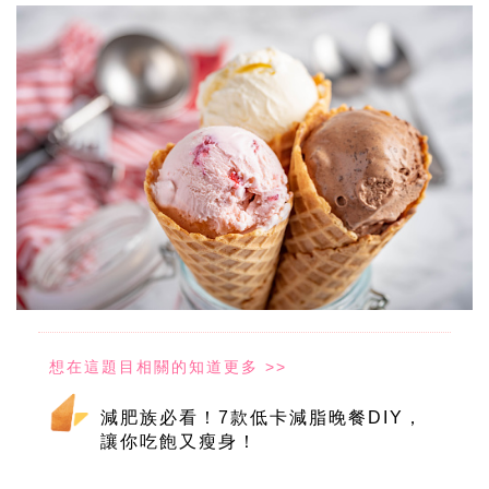
減肥族必看！7款低卡減脂晚餐DIY，
讓你吃飽又瘦身！