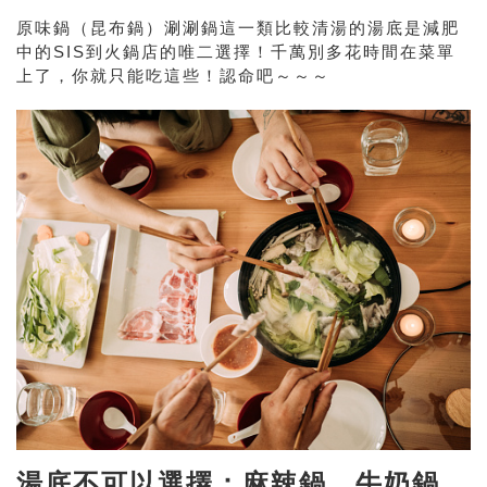
原味鍋（昆布鍋）涮涮鍋這一類比較清湯的湯底是減肥
中的SIS到火鍋店的唯二選擇！千萬別多花時間在菜單
上了，你就只能吃這些！認命吧～～～
湯底不可以選擇：麻辣鍋、牛奶鍋