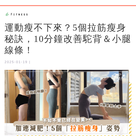
運動瘦不下來？5個拉筋瘦身
秘訣，10分鐘改善駝背＆小腿
線條！
2025-01-19 |