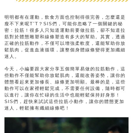
明明都有在運動，飲食方面也控制得很完善，怎麼還是
瘦不下來呢TˇT？SIS們，可能你忽略了一個關鍵的秘
密：拉筋！很多人只知道運動前要做拉筋，卻不知道拉
筋對於體態雕塑和線條塑造有多大的幫助。其實，透過
正確的拉筋動作，不僅可以增強柔軟度，還能幫助你放
鬆肌肉，促進血液循環，讓整個身體線條變得更加纖細
迷人。
今天，小編要跟大家分享五個簡單易做的拉筋動作，這
些動作不僅能幫助你放鬆肌肉，還能改善姿勢，讓你的
體態看起來更加修長、線條更加明顯。最棒的是，這些
動作可以在家裡輕鬆完成，不需要任何設備，隨時都可
以進行，讓你在忙碌的生活中也能輕鬆保持好身形！
SIS們，趕快來試試這些拉筋小動作，讓你的體態更加
迷人，輕鬆擁有纖細線條吧！