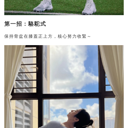
第一招：駱駝式
保持骨盆在膝蓋正上方，核心努力收緊～