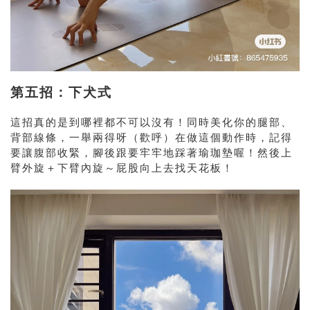
第五招：下犬式
這招真的是到哪裡都不可以沒有！同時美化你的腿部、
背部線條，一舉兩得呀（歡呼）在做這個動作時，記得
要讓腹部收緊，腳後跟要牢牢地踩著瑜珈墊喔！然後上
臂外旋＋下臂內旋～屁股向上去找天花板！