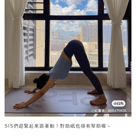
SIS們趕緊起來跟著動！對助眠也很有幫助喔～