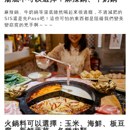
麻辣鍋、牛奶鍋等湯底雖然喝起來很過癮，不過減肥的
SIS還是先Pass吧！這些可怕的東西都是阻礙我們變美
變窈窕的兇手啊～～～
火鍋料可以選擇：玉米、海鮮、板豆