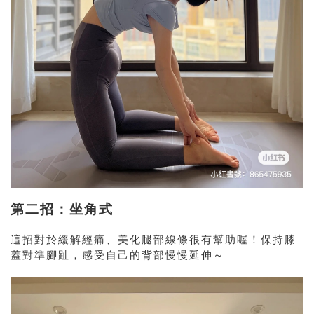
第二招：坐角式
這招對於緩解經痛、美化腿部線條很有幫助喔！保持膝
蓋對準腳趾，感受自己的背部慢慢延伸～