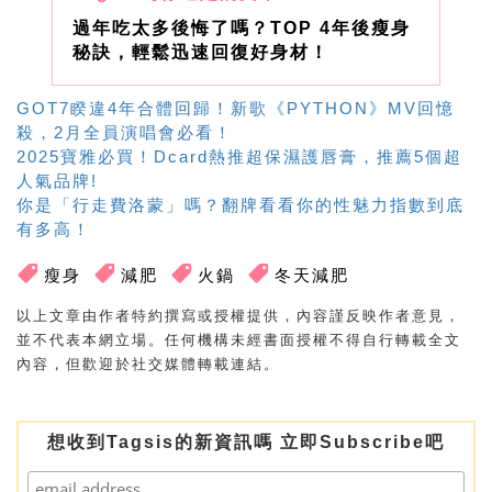
過年吃太多後悔了嗎？TOP 4年後瘦身
秘訣，輕鬆迅速回復好身材！
GOT7睽違4年合體回歸！新歌《PYTHON》MV回憶
殺，2月全員演唱會必看！
2025寶雅必買！Dcard熱推超保濕護唇膏，推薦5個超
人氣品牌!
你是「行走費洛蒙」嗎？翻牌看看你的性魅力指數到底
有多高！
瘦身
減肥
火鍋
冬天減肥
以上文章由作者特約撰寫或授權提供，內容謹反映作者意見，
並不代表本網立場。任何機構未經書面授權不得自行轉載全文
內容，但歡迎於社交媒體轉載連結。
想收到Tagsis的新資訊嗎 立即Subscribe吧