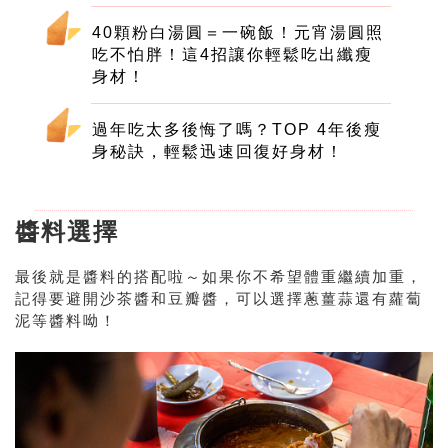
40顆粉白湯圓＝一碗飯！元宵湯圓照
吃不怕胖！這4招讓你輕鬆吃出纖瘦
身材！
過年吃太多後悔了嗎？TOP 4年後瘦
身秘訣，輕鬆迅速回復好身材！
醬料選擇
最後就是醬料的搭配啦～如果你不希望體重繼續加重，
記得要避開沙茶醬和豆瓣醬，可以選擇蔥薑蒜還有蘿蔔
泥等醬料呦！