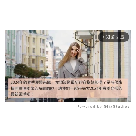
閱讀文章
arrow_forward_ios
Powered by 
GliaStudios
Mute