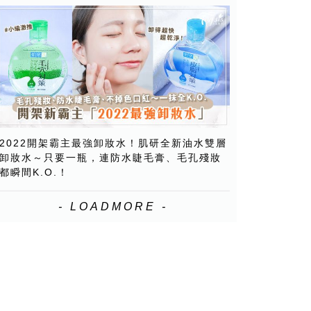
2022開架霸主最強卸妝水！肌研全新油水雙層
卸妝水～只要一瓶，連防水睫毛膏、毛孔殘妝
都瞬間K.O.！
- LOADMORE -