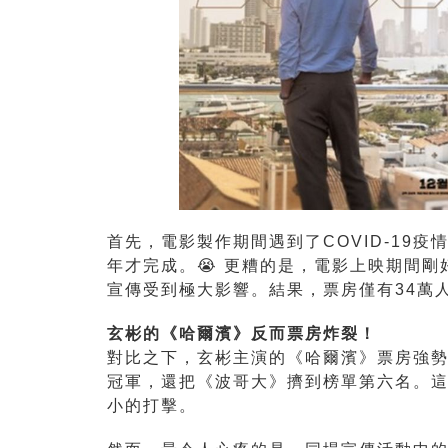
首先，電影製作期間遇到了COVID-19
年才完成。😭 更糟的是，電影上映期間
宣傳受到極大影響。結果，票房僅有34萬
玄彬的《哈爾濱》反而票房炸裂！
對比之下，玄彬主演的《哈爾濱》票房強勢
冠軍，還把《波哥大》擠到榜單第六名。
小的打擊。