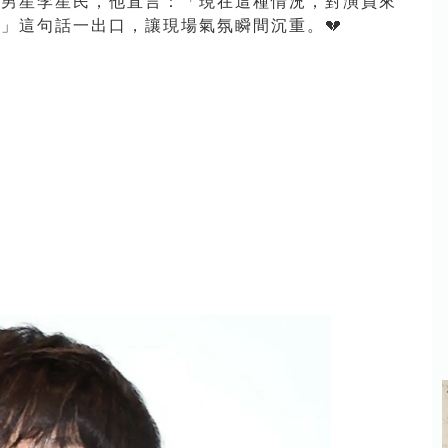
的男星李星民，他直言：「現在這種情況，對演員來
」這句話一出口，讓現場氣氛瞬間沉重。💔