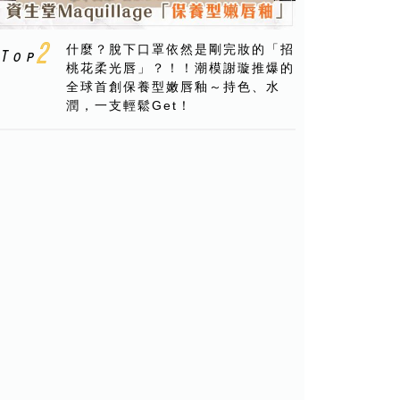
什麼？脫下口罩依然是剛完妝的「招
桃花柔光唇」？！！潮模謝璇推爆的
全球首創保養型嫩唇釉～持色、水
潤，一支輕鬆Get！