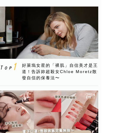
好萊塢女星的「裸肌」自信美才是王
道！告訴妳超殺女Chloe Moretz散
發自信的保養法〜