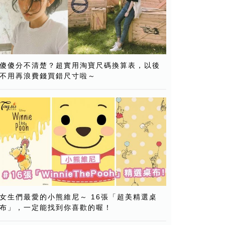
傻傻分不清楚？超實用淘寶尺碼換算表，以後
不用再浪費錢買錯尺寸啦～
女生們最愛的小熊維尼～ 16張「超美精選桌
布」，一定能找到你喜歡的喔！