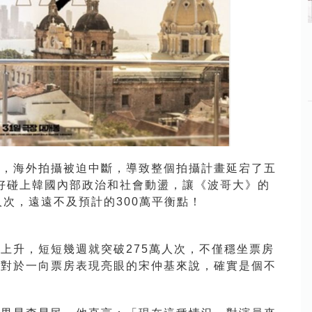
疫情，海外拍攝被迫中斷，導致整個拍攝計畫延宕了五
剛好碰上韓國內部政治和社會動盪，讓《波哥大》的
人次，遠遠不及預計的300萬平衡點！
上升，短短幾週就突破275萬人次，不僅穩坐票房
這對於一向票房表現亮眼的宋仲基來說，確實是個不