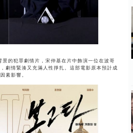
為背景的犯罪劇情片，宋仲基在片中飾演一位在波哥
主，劇情緊湊又充滿人性掙扎。這部電影原本預計成
部因素影響。