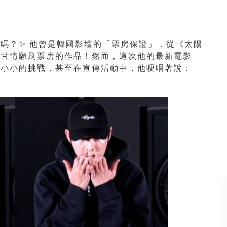
嗎？✨ 他曾是韓國影壇的「票房保證」，從《太陽
心甘情願刷票房的作品！然而，這次他的最新電影
些小小的挑戰，甚至在宣傳活動中，他哽咽著說：