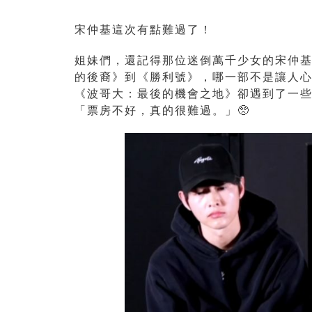
宋仲基這次有點難過了！
姐妹們，還記得那位迷倒萬千少女的宋仲基
的後裔》到《勝利號》，哪一部不是讓人
《波哥大：最後的機會之地》卻遇到了一
「票房不好，真的很難過。」🥺