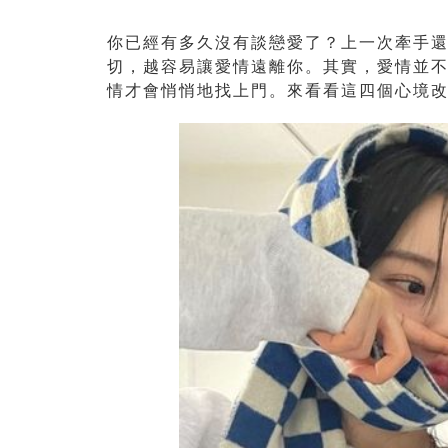
你已經有多久沒有談戀愛了？上一次牽手
切，越容易讓愛情遠離你。其實，愛情並
情才會悄悄地找上門。來看看這四個心境