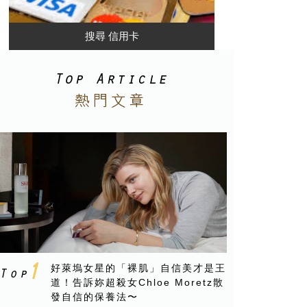
好萊塢女星的「裸肌」自信美才是王
道！告訴妳超殺女Chloe Moretz散
發自信的保養法〜