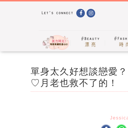
單身太久好想談戀愛？
♡月老也救不了的！
Jessic