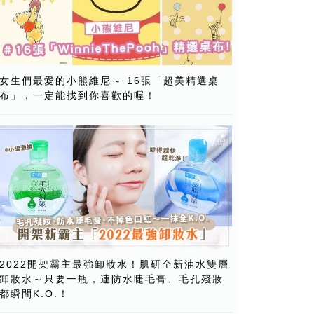
女生們最愛的小熊維尼～ 16張「超美精選桌
布」，一定能找到你喜歡的喔！
2022開架霸主最強卸妝水！肌研全新油水雙層
卸妝水～只要一瓶，連防水睫毛膏、毛孔殘妝
都瞬間K.O.！