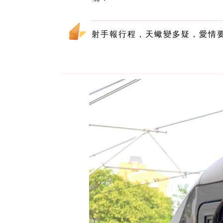
射手報行程，天蠍變多疑，愛情要