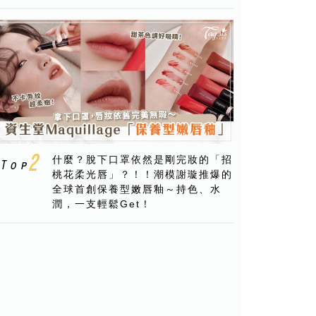
什麼？脫下口罩依然是剛完妝的「招
桃花柔光唇」？！！潮模謝璇推爆的
全球首創保養型嫩唇釉～持色、水
潤，一支輕鬆Get！