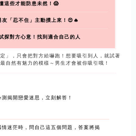
懂這些才能防患未然！😱
友「忍不住」主動撲上來！😍🔥
試探對方心意！找到適合自己的人
注定」，只會把對方給嚇跑！想要吸引到人，就試著
出最自然有魅力的模樣～
男生才會被你吸引哦！
心測揭開戀愛迷思，立刻解答！
感情迷茫時，問自己這五個問題，答案將揭