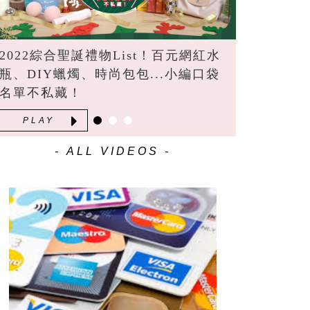
2022綜合聖誕禮物List！百元網紅水
瓶、DIY蠟燭、時尚包包...小編口袋
名單不私藏！
PLAY
- ALL VIDEOS -