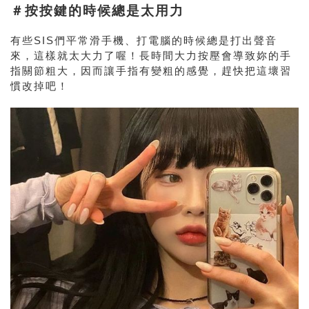
＃按按鍵的時候總是太用力
有些SIS們平常滑手機、打電腦的時候總是打出聲音
來，這樣就太大力了喔！長時間大力按壓會導致妳的手
指關節粗大，因而讓手指有變粗的感覺，趕快把這壞習
慣改掉吧！