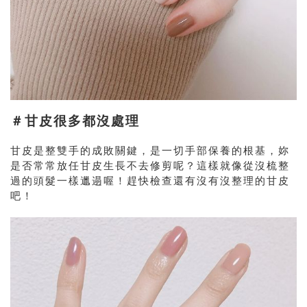
＃甘皮很多都沒處理
甘皮是整雙手的成敗關鍵，是一切手部保養的根基，妳
是否常常放任甘皮生長不去修剪呢？這樣就像從沒梳整
過的頭髮一樣邋遢喔！趕快檢查還有沒有沒整理的甘皮
吧！