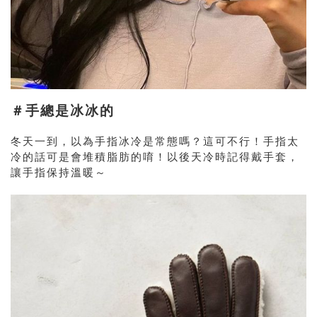
＃手總是冰冰的
冬天一到，以為手指冰冷是常態嗎？這可不行！手指太
冷的話可是會堆積脂肪的唷！以後天冷時記得戴手套，
讓手指保持溫暖～