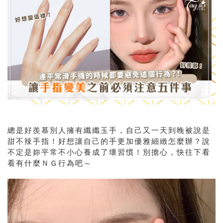
總是好羨慕別人擁有纖纖玉手，自己又一天到晚被說是
甜不辣手指！好想讓自己的手更加優雅細緻怎麼辦？說
不定是妳平常不小心養成了壞習慣！別擔心，快往下看
看有什麼ＮＧ行為吧～