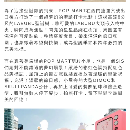
為了迎接聖誕節的到來，POP MART在西門捷運六號出
口後方打造了一個超夢幻的聖誕打卡地點！這棵高達8公
尺的LABUBU聖誕樹，將可愛的LABUBU大頭嵌入樹中
央，瞬間成為焦點！閃亮的星星點綴在樹頂，周圍還有
滿滿的可愛裝飾，整體璀璨奪目，帶來滿滿的節日氛
圍，也象徵著希望與快樂，成為聖誕季節和跨年必拍的
完美地標。
而在真善美廣場的POP MART萌粒小屋，也是一個SIS
們絕對不能錯過的夢幻場景！繽紛的彩虹色調搭配紅色
品牌標誌，屋頂上的復古電視裝置播放著溫暖的聖誕祝
福，充滿了溫馨的節日感。小屋旁的大型DIMOO和
SKULLPANDA公仔，再加上可愛的裝飾氣球和禮盒造
型，吸引無數人停下腳步，拍照打卡，留下聖誕季最甜
美的回憶！