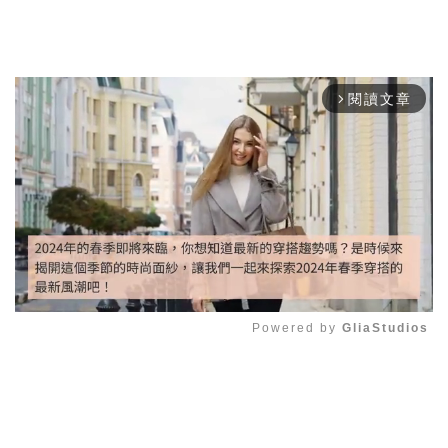
閱讀文章
arrow_forward_ios
Powered by 
GliaStudios
Mute