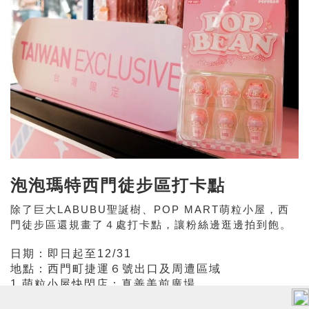
泡泡瑪特西門徒步區打卡點
除了巨大LABUBU聖誕樹、POP MART萌粒小屋，西
門徒步區還規畫了４處打卡點，讓粉絲邊逛邊拍到飽。
日期：即日起至12/31
地點：西門町捷運６號出口及周遭區域
1.萌粒小屋快閃店：真善美前廣場
2. LABUBU聖誕樹：６號出口後方腹地