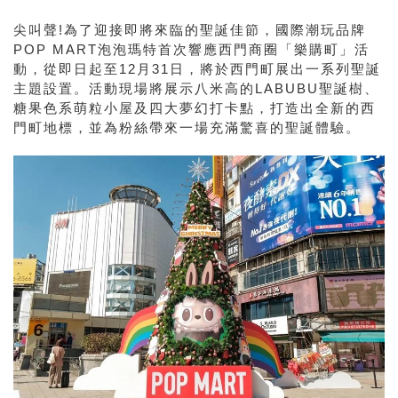
尖叫聲!為了迎接即將來臨的聖誕佳節，國際潮玩品牌
POP MART泡泡瑪特首次響應西門商圈「樂購町」活
動，從即日起至12月31日，將於西門町展出一系列聖誕
主題設置。活動現場將展示八米高的LABUBU聖誕樹、
糖果色系萌粒小屋及四大夢幻打卡點，打造出全新的西
門町地標，並為粉絲帶來一場充滿驚喜的聖誕體驗。