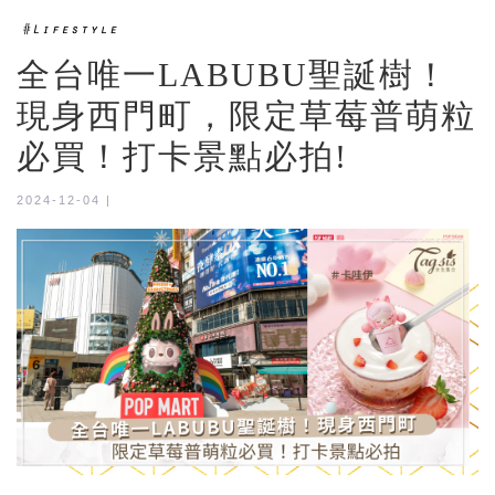
全台唯一LABUBU聖誕樹！
現身西門町，限定草莓普萌粒
必買！打卡景點必拍!
2024-12-04 |