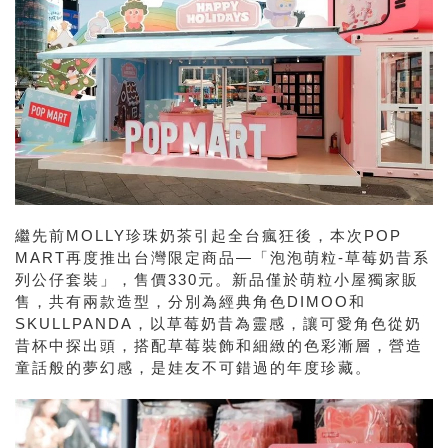
繼先前MOLLY珍珠奶茶引起全台瘋狂後，本次POP
MART再度推出台灣限定商品—「泡泡萌粒-草莓奶昔系
列公仔套裝」，售價330元。新品僅於萌粒小屋獨家販
售，共有兩款造型，分別為經典角色DIMOO和
SKULLPANDA，以草莓奶昔為靈感，讓可愛角色從奶
昔杯中探出頭，搭配草莓裝飾和細緻的色彩漸層，營造
童話般的夢幻感，是娃友不可錯過的年度珍藏。