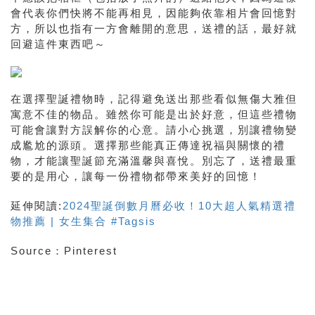
會代表你們快將不能再相見，因能夠依靠相片會回憶對
方，所以也指有一方會離開的意思，送禮的話，最好就
回避這件東西吧～
在選擇聖誕禮物時，記得避免送出那些看似無傷大雅但
寓意不佳的物品。雖然你可能是出於好意，但這些禮物
可能會讓對方誤解你的心意。請小心挑選，別讓禮物變
成尷尬的源頭。選擇那些能真正傳達祝福與關懷的禮
物，才能讓聖誕節充滿溫馨與喜悅。別忘了，送禮最重
要的是用心，讓每一份禮物都帶來美好的回憶！
延伸閱讀:
2024聖誕倒數月曆必收！10大超人氣精選禮
物推薦 | 女生集合 #Tagsis
Source：Pinterest