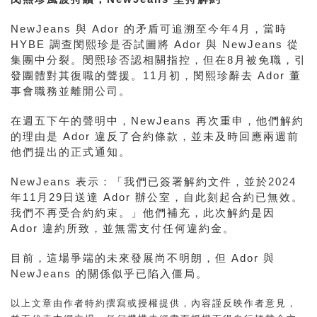
NewJeans 與 Ador 的矛盾可追溯至今年4月，當時
HYBE 調查閔熙珍是否試圖將 Ador 與 NewJeans 從
集團中分裂。閔熙珍否認相關指控，但在8月被免職，引
發團體對其復職的聲援。11月初，閔熙珍辭去 Ador 董
事會職務並離開公司。
在週五下午的聲明中，NewJeans 再次重申，他們解約
的理由是 Ador 違反了合約條款，並未及時回應兩週前
他們提出的正式通知。
NewJeans 表示：「我們已簽署解約文件，並於2024
年11月29日送達 Ador 辦公室，自此刻起合約已無效。
我們不再受合約約束。」他們補充，此次解約是因
Ador 違約所致，並無需支付任何違約金。
目前，這場爭端的未來發展尚不明朗，但 Ador 與
NewJeans 的關係似乎已陷入僵局。
以上文章由作者特約撰寫或授權提供，內容謹反映作者意見，