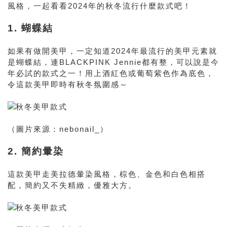
風格，一起看看2024年的秋冬流行什麼款式吧！
1. 蝴蝶結
如果有做開美甲，一定知道2024年最流行的美甲元素就
是蝴蝶結，連BLACKPINK Jennie都有整，可以說是今
年必試的款式之一！用上酒紅色或葡萄紫色作為底色，
令這款美甲即時有秋冬氛圍感～
（圖片來源：nebonail_）
2. 簡約暈染
這款美甲走美拉德暈染風格，棕色、金色和白色相搭
配，簡約又不失精緻，優雅大方。