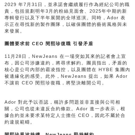
2029 年7月31日，並承諾會繼續履行作為經紀公司的職
責，包括規劃明年3月的粉絲見面會、2025年中期的新
專輯發行以及下半年展開的全球巡演。同時，Ador 表
示正在尋找新的製作團隊，以確保團體的藝術風格與未
來發展。
團體要求前 CEO 閔熙珍復職 引發矛盾
11月28日，NewJeans 在一場突如其來的記者會上宣
布，因公司涉嫌違約，將尋求解約。團員指出，矛盾的
核心是公司內部的霸凌指控，以及團體在 HYBE 集團內
被邊緣化的感受。此外，NewJeans 提出，如果 Ador
不讓前 CEO 閔熙珍復職，將堅決離開公司。
Ador 對此予以否認，稱許多問題並非直接與公司相
關，公司也從未違反合約條款。Ador 進一步表示，根
據合約並未要求某特定人士擔任 CEO，因此不屬於合
約違規範疇。
閔熙珍風波持續，NewJeans 堅持解約