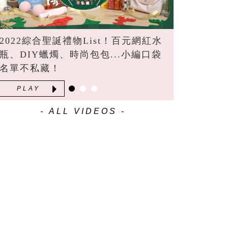
2022綜合聖誕禮物List！百元網紅水
瓶、DIY蠟燭、時尚包包...小編口袋
名單不私藏！
PLAY
- ALL VIDEOS -