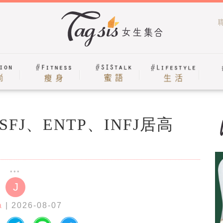
FJ、ENTP、INFJ居高
J
a
| 2026-08-07