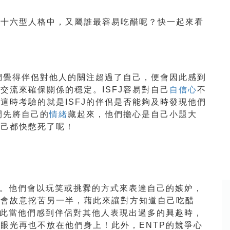
而十六型人格中，又屬誰最容易吃醋呢？快一起來看
他們覺得伴侶對他人的關注超過了自己，便會因此感到
交流來確保關係的穩定。ISFJ容易對自己
自信心
不
這時考驗的就是ISFJ的伴侶是否能夠及時發現他們
間先將自己的
情緒
藏起來，他們擔心是自己小題大
自己都快憋死了呢！
信。他們會以玩笑或挑釁的方式來表達自己的嫉妒，
能會故意挖苦另一半，藉此來讓對方知道自己吃醋
因此當他們感到伴侶對其他人表現出過多的興趣時，
眼光再也不放在他們身上！此外，ENTP的競爭心