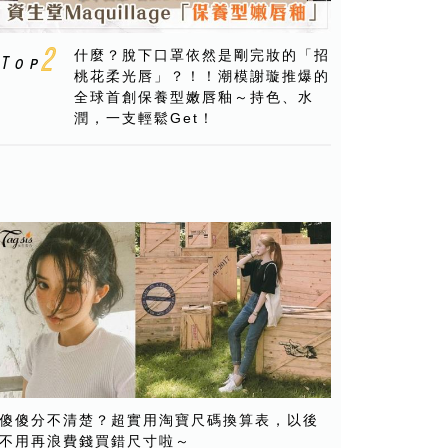
什麼？脫下口罩依然是剛完妝的「招
桃花柔光唇」？！！潮模謝璇推爆的
全球首創保養型嫩唇釉～持色、水
潤，一支輕鬆Get！
傻傻分不清楚？超實用淘寶尺碼換算表，以後
不用再浪費錢買錯尺寸啦～