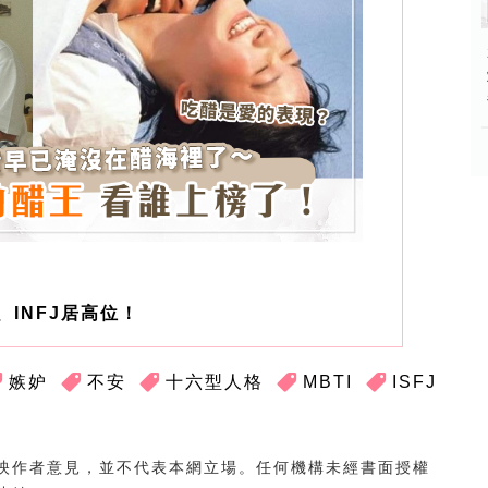
、INFJ居高位！
嫉妒
不安
十六型人格
MBTI
ISFJ
映作者意見，並不代表本網立場。任何機構未經書面授權