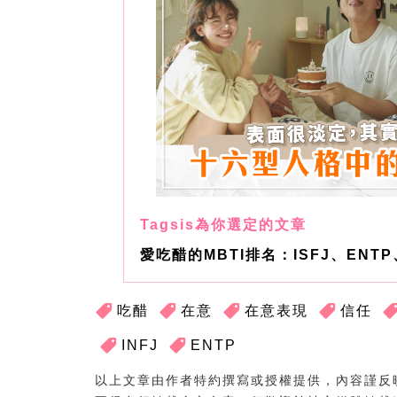
愛吃醋的MBTI排名：ISFJ、ENTP
吃醋
在意
在意表現
信任
INFJ
ENTP
以上文章由作者特約撰寫或授權提供，內容謹反