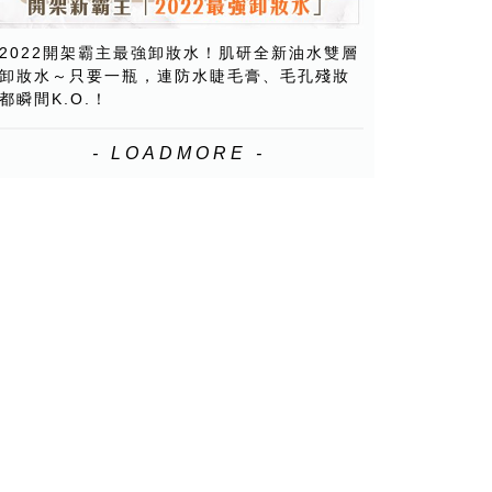
2022開架霸主最強卸妝水！肌研全新油水雙層
卸妝水～只要一瓶，連防水睫毛膏、毛孔殘妝
都瞬間K.O.！
- LOADMORE -