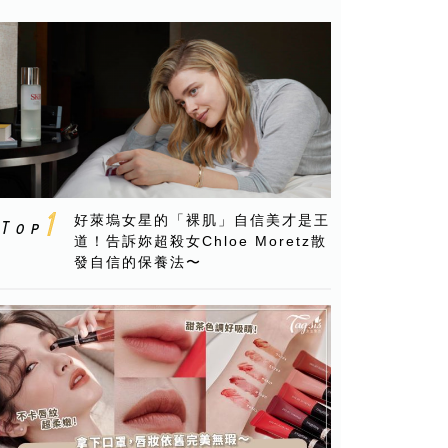
好萊塢女星的「裸肌」自信美才是王
道！告訴妳超殺女Chloe Moretz散
發自信的保養法〜